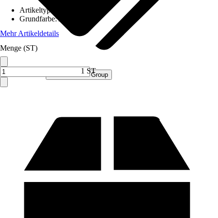
Artikeltyp
:
Schrank
Grundfarbe
:
Anthrazit
Mehr Artikeldetails
Menge (ST)
1 ST
Verkauf durch:
Procommerce Group