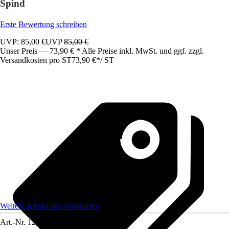
Spind
Erste Bewertung schreiben
UVP: 85,00 €
UVP
85,00 €
Unser Preis — 73,90 € * Alle Preise inkl. MwSt. und ggf. zzgl.
Versandkosten pro ST
73,90 €
*
/
ST
Weitere Artikel des Verkäufers
Art.-Nr.
12583644