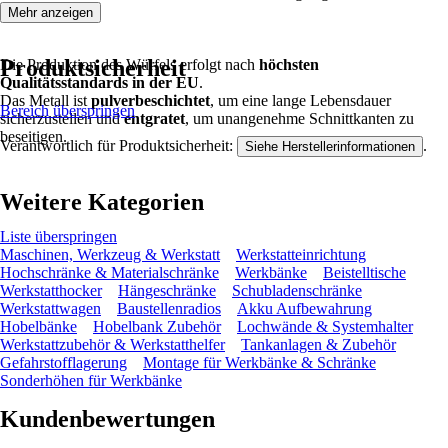
Mehr anzeigen
Produktsicherheit
Die Produktion des Würfels erfolgt nach
höchsten
Qualitätsstandards in der EU
.
Das Metall ist
pulverbeschichtet
, um eine lange Lebensdauer
Bereich überspringen
sicherzustellen und
entgratet
, um unangenehme Schnittkanten zu
beseitigen.
Verantwortlich für Produktsicherheit:
.
Siehe Herstellerinformationen
Weitere Kategorien
Liste überspringen
Maschinen, Werkzeug & Werkstatt
Werkstatteinrichtung
Hochschränke & Materialschränke
Werkbänke
Beistelltische
Werkstatthocker
Hängeschränke
Schubladenschränke
Werkstattwagen
Baustellenradios
Akku Aufbewahrung
Hobelbänke
Hobelbank Zubehör
Lochwände & Systemhalter
Werkstattzubehör & Werkstatthelfer
Tankanlagen & Zubehör
Gefahrstofflagerung
Montage für Werkbänke & Schränke
Sonderhöhen für Werkbänke
Kundenbewertungen