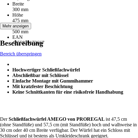
Breite
300 mm
Höhe
475 mm
Tiefe
Mehr anzeigen
500 mm
EAN
Beschreibung
4255829172667
Bereich überspringen
Hochwertiger Schließfachwürfel
Abschließbar mit Schlüssel
Einfache Montage mit Gummihammer
Mit kratzfester Beschichtung
Keine Schnittkanten für eine risikofreie Handhabung
Der
Schließfachwürfel AMEGO von PROREGAL
ist 47,5 cm
(ohne Standfüße) und 57,5 cm (mit Standfüße) hoch und walhweise in
30 cm oder 40 cm Breite verfügbar. Der Würfel hat ein Schloss mit
Schlüssel und ist bestens als Umkleideschrank geeignet.