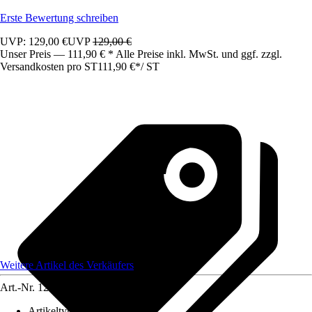
Erste Bewertung schreiben
UVP: 129,00 €
UVP
129,00 €
Unser Preis — 111,90 € * Alle Preise inkl. MwSt. und ggf. zzgl.
Versandkosten pro ST
111,90 €
*
/
ST
Weitere Artikel des Verkäufers
Art.-Nr.
12583483
Artikeltyp
:
Schrank