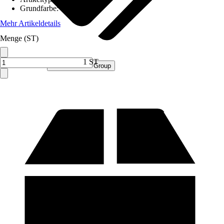
Grundfarbe
:
Gelb
Mehr Artikeldetails
Menge (ST)
1 ST
Verkauf durch:
Procommerce Group