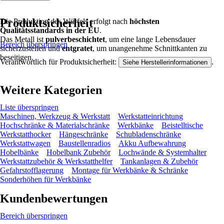
Produktsicherheit
Die Produktion des Würfels erfolgt nach
höchsten
Qualitätsstandards in der EU
.
Das Metall ist
pulverbeschichtet
, um eine lange Lebensdauer
Bereich überspringen
sicherzustellen und
entgratet
, um unangenehme Schnittkanten zu
beseitigen.
Verantwortlich für Produktsicherheit:
.
Siehe Herstellerinformationen
Weitere Kategorien
Liste überspringen
Maschinen, Werkzeug & Werkstatt
Werkstatteinrichtung
Hochschränke & Materialschränke
Werkbänke
Beistelltische
Werkstatthocker
Hängeschränke
Schubladenschränke
Werkstattwagen
Baustellenradios
Akku Aufbewahrung
Hobelbänke
Hobelbank Zubehör
Lochwände & Systemhalter
Werkstattzubehör & Werkstatthelfer
Tankanlagen & Zubehör
Gefahrstofflagerung
Montage für Werkbänke & Schränke
Sonderhöhen für Werkbänke
Kundenbewertungen
Bereich überspringen