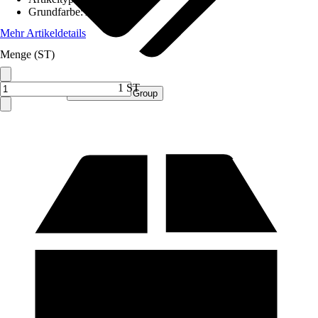
Grundfarbe
:
Anthrazit
Mehr Artikeldetails
Menge (ST)
1 ST
Verkauf durch:
Procommerce Group