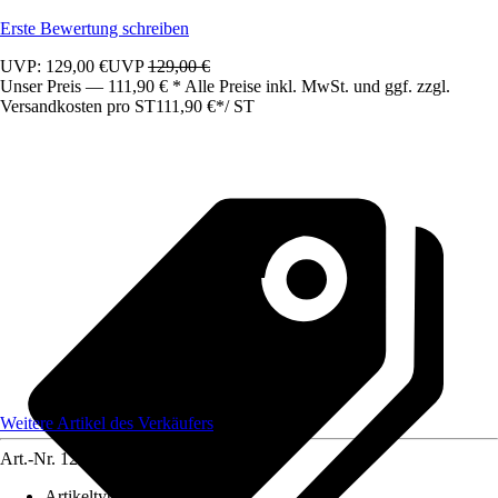
Erste Bewertung schreiben
UVP: 129,00 €
UVP
129,00 €
Unser Preis — 111,90 € * Alle Preise inkl. MwSt. und ggf. zzgl.
Versandkosten pro ST
111,90 €
*
/
ST
Weitere Artikel des Verkäufers
Art.-Nr.
12583611
Artikeltyp
:
Schrank