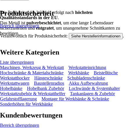
Produktsicherheit
Die Produktion des Würfels erfolgt nach
höchsten
Qualitätsstandards in der EU
.
Das Metall ist
pulverbeschichtet
, um eine lange Lebensdauer
Bereich überspringen
sicherzustellen und
entgratet
, um unangenehme Schnittkanten zu
beseitigen.
Verantwortlich für Produktsicherheit:
.
Siehe Herstellerinformationen
Weitere Kategorien
Liste überspringen
Maschinen, Werkzeug & Werkstatt
Werkstatteinrichtung
Hochschränke & Materialschränke
Werkbänke
Beistelltische
Werkstatthocker
Hängeschränke
Schubladenschränke
Werkstattwagen
Baustellenradios
Akku Aufbewahrung
Hobelbänke
Hobelbank Zubehör
Lochwände & Systemhalter
Werkstattzubehör & Werkstatthelfer
Tankanlagen & Zubehör
Gefahrstofflagerung
Montage für Werkbänke & Schränke
Sonderhöhen für Werkbänke
Kundenbewertungen
Bereich überspringen