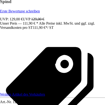
Spind
Erste Bewertung schreiben
UVP: 129,00 €
UVP
129,00 €
Unser Preis — 111,90 € * Alle Preise inkl. MwSt. und ggf. zzgl.
Versandkosten pro ST
111,90 €
*
/
ST
Weitere Artikel des Verkäufers
Art.-Nr.
12583544