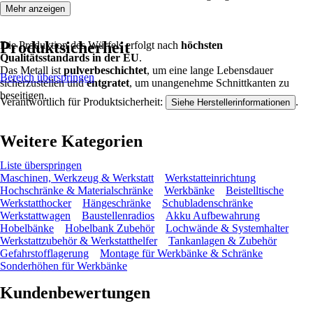
Mehr anzeigen
Produktsicherheit
Die Produktion des Würfels erfolgt nach
höchsten
Qualitätsstandards in der EU
.
Das Metall ist
pulverbeschichtet
, um eine lange Lebensdauer
Bereich überspringen
sicherzustellen und
entgratet
, um unangenehme Schnittkanten zu
beseitigen.
Verantwortlich für Produktsicherheit:
.
Siehe Herstellerinformationen
Weitere Kategorien
Liste überspringen
Maschinen, Werkzeug & Werkstatt
Werkstatteinrichtung
Hochschränke & Materialschränke
Werkbänke
Beistelltische
Werkstatthocker
Hängeschränke
Schubladenschränke
Werkstattwagen
Baustellenradios
Akku Aufbewahrung
Hobelbänke
Hobelbank Zubehör
Lochwände & Systemhalter
Werkstattzubehör & Werkstatthelfer
Tankanlagen & Zubehör
Gefahrstofflagerung
Montage für Werkbänke & Schränke
Sonderhöhen für Werkbänke
Kundenbewertungen