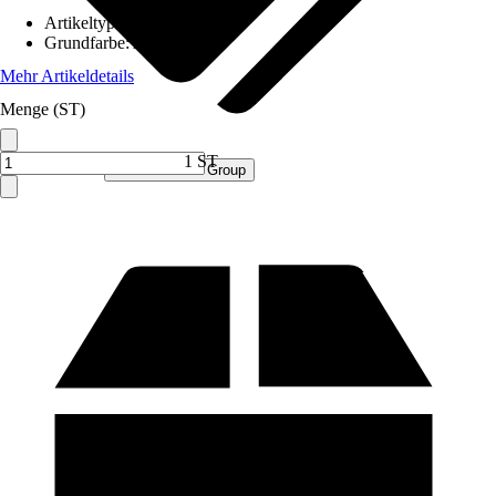
Artikeltyp
:
Schrank
Grundfarbe
:
Anthrazit
Mehr Artikeldetails
Menge (ST)
1 ST
Verkauf durch:
Procommerce Group