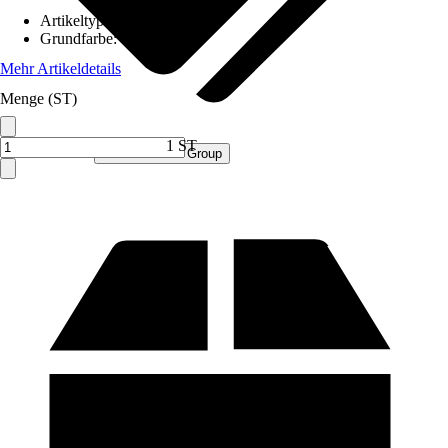
Artikeltyp
:
Schrank
Grundfarbe
:
Weiß
Mehr Artikeldetails
Menge (ST)
1 ST
Verkauf durch:
Procommerce Group