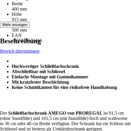
Breite
400 mm
Höhe
915 mm
Tiefe
Mehr anzeigen
500 mm
EAN
Beschreibung
4255829173466
Bereich überspringen
Hochwertiger Schließfachschrank
Abschließbar mit Schlüssel
Einfache Montage mit Gummihammer
Mit kratzfester Beschichtung
Keine Schnittkanten für eine risikofreie Handhabung
Der
Schließfachschrank AMEGO von PROREGAL
ist 91,5 cm
(ohne Standfüße) und 101,5 cm (mit Standfüße) hoch und walhweise
in 30 cm oder 40 cm Breite verfügbar. Der Schrank hat ein Schloss mit
Schlüssel und ist bestens als Umkleideschrank geeignet.