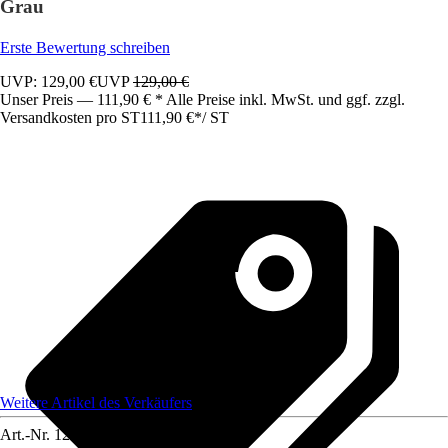
Grau
Erste Bewertung schreiben
UVP: 129,00 €
UVP
129,00 €
Unser Preis — 111,90 € * Alle Preise inkl. MwSt. und ggf. zzgl.
Versandkosten pro ST
111,90 €
*
/
ST
Weitere Artikel des Verkäufers
Art.-Nr.
12583438