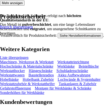
Mehr anzeigen
Produktsicherheit
Die Produktion des Schrankes erfolgt nach
höchsten
Qualitätsstandards in der EU
.
Das Metall ist
pulverbeschichtet
, um eine lange Lebensdauer
Bereich überspringen
sicherzustellen und
entgratet
, um unangenehme Schnittkanten zu
beseitigen.
Verantwortlich für Produktsicherheit:
.
Siehe Herstellerinformationen
Weitere Kategorien
Liste überspringen
Maschinen, Werkzeug & Werkstatt
Werkstatteinrichtung
Hochschränke & Materialschränke
Werkbänke
Beistelltische
Werkstatthocker
Hängeschränke
Schubladenschränke
Werkstattwagen
Baustellenradios
Akku Aufbewahrung
Hobelbänke
Hobelbank Zubehör
Lochwände & Systemhalter
Werkstattzubehör & Werkstatthelfer
Tankanlagen & Zubehör
Gefahrstofflagerung
Montage für Werkbänke & Schränke
Sonderhöhen für Werkbänke
Kundenbewertungen