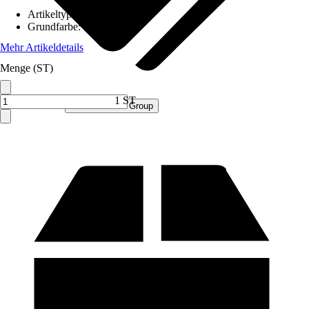
Artikeltyp
:
Schrank
Grundfarbe
:
Gelb
Mehr Artikeldetails
Menge (ST)
1 ST
Verkauf durch:
Procommerce Group