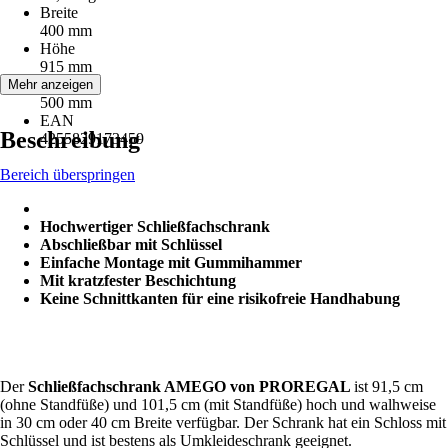
Breite
400 mm
Höhe
915 mm
Tiefe
Mehr anzeigen
500 mm
EAN
Beschreibung
4255829173459
Bereich überspringen
Hochwertiger Schließfachschrank
Abschließbar mit Schlüssel
Einfache Montage mit Gummihammer
Mit kratzfester Beschichtung
Keine Schnittkanten für eine risikofreie Handhabung
Der
Schließfachschrank AMEGO von PROREGAL
ist 91,5 cm
(ohne Standfüße) und 101,5 cm (mit Standfüße) hoch und walhweise
in 30 cm oder 40 cm Breite verfügbar. Der Schrank hat ein Schloss mit
Schlüssel und ist bestens als Umkleideschrank geeignet.