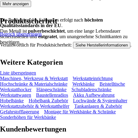
Mehr anzeigen
Produktsicherheit
Die Produktion des Schrankes erfolgt nach
höchsten
Qualitätsstandards in der EU
.
Das Metall ist
pulverbeschichtet
, um eine lange Lebensdauer
Bereich überspringen
sicherzustellen und
entgratet
, um unangenehme Schnittkanten zu
beseitigen.
Verantwortlich für Produktsicherheit:
.
Siehe Herstellerinformationen
Weitere Kategorien
Liste überspringen
Maschinen, Werkzeug & Werkstatt
Werkstatteinrichtung
Hochschränke & Materialschränke
Werkbänke
Beistelltische
Werkstatthocker
Hängeschränke
Schubladenschränke
Werkstattwagen
Baustellenradios
Akku Aufbewahrung
Hobelbänke
Hobelbank Zubehör
Lochwände & Systemhalter
Werkstattzubehör & Werkstatthelfer
Tankanlagen & Zubehör
Gefahrstofflagerung
Montage für Werkbänke & Schränke
Sonderhöhen für Werkbänke
Kundenbewertungen