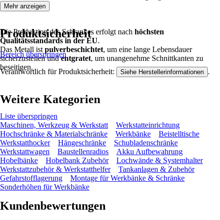
Mehr anzeigen
Produktsicherheit
Die Produktion des Schrankes erfolgt nach
höchsten
Qualitätsstandards in der EU
.
Das Metall ist
pulverbeschichtet
, um eine lange Lebensdauer
Bereich überspringen
sicherzustellen und
entgratet
, um unangenehme Schnittkanten zu
beseitigen.
Verantwortlich für Produktsicherheit:
.
Siehe Herstellerinformationen
Weitere Kategorien
Liste überspringen
Maschinen, Werkzeug & Werkstatt
Werkstatteinrichtung
Hochschränke & Materialschränke
Werkbänke
Beistelltische
Werkstatthocker
Hängeschränke
Schubladenschränke
Werkstattwagen
Baustellenradios
Akku Aufbewahrung
Hobelbänke
Hobelbank Zubehör
Lochwände & Systemhalter
Werkstattzubehör & Werkstatthelfer
Tankanlagen & Zubehör
Gefahrstofflagerung
Montage für Werkbänke & Schränke
Sonderhöhen für Werkbänke
Kundenbewertungen