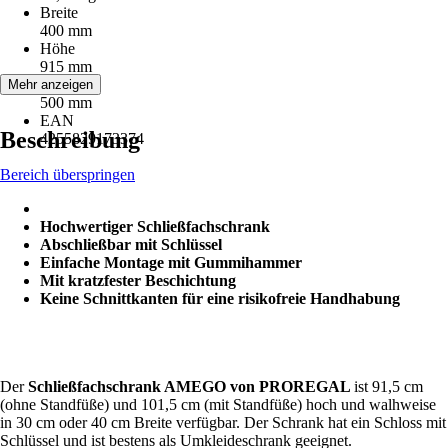
Breite
400 mm
Höhe
915 mm
Tiefe
Mehr anzeigen
500 mm
EAN
Beschreibung
4255829173374
Bereich überspringen
Hochwertiger Schließfachschrank
Abschließbar mit Schlüssel
Einfache Montage mit Gummihammer
Mit kratzfester Beschichtung
Keine Schnittkanten für eine risikofreie Handhabung
Der
Schließfachschrank AMEGO von PROREGAL
ist 91,5 cm
(ohne Standfüße) und 101,5 cm (mit Standfüße) hoch und walhweise
in 30 cm oder 40 cm Breite verfügbar. Der Schrank hat ein Schloss mit
Schlüssel und ist bestens als Umkleideschrank geeignet.