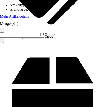
Artikeltyp
:
Schrank
Grundfarbe
:
Gelb
Mehr Artikeldetails
Menge (ST)
1 ST
Verkauf durch:
Procommerce Group