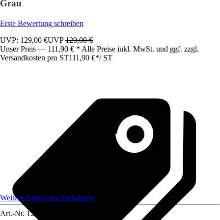
Grau
Erste Bewertung schreiben
UVP: 129,00 €
UVP
129,00 €
Unser Preis — 111,90 € * Alle Preise inkl. MwSt. und ggf. zzgl.
Versandkosten pro ST
111,90 €
*
/
ST
Weitere Artikel des Verkäufers
Art.-Nr.
12583277