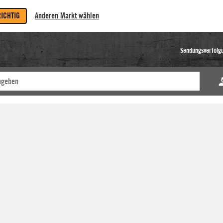
RICHTIG
Anderen Markt wählen
Sendungsverfolg