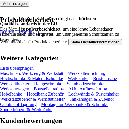
Mehr anzeigen
Produktsicherheit
Die Produktion des Schrankes erfolgt nach
höchsten
Qualitätsstandards in der EU
.
Das Metall ist
pulverbeschichtet
, um eine lange Lebensdauer
Bereich überspringen
sicherzustellen und
entgratet
, um unangenehme Schnittkanten zu
beseitigen.
Verantwortlich für Produktsicherheit:
.
Siehe Herstellerinformationen
Weitere Kategorien
Liste überspringen
Maschinen, Werkzeug & Werkstatt
Werkstatteinrichtung
Hochschränke & Materialschränke
Werkbänke
Beistelltische
Werkstatthocker
Hängeschränke
Schubladenschränke
Werkstattwagen
Baustellenradios
Akku Aufbewahrung
Hobelbänke
Hobelbank Zubehör
Lochwände & Systemhalter
Werkstattzubehör & Werkstatthelfer
Tankanlagen & Zubehör
Gefahrstofflagerung
Montage für Werkbänke & Schränke
Sonderhöhen für Werkbänke
Kundenbewertungen