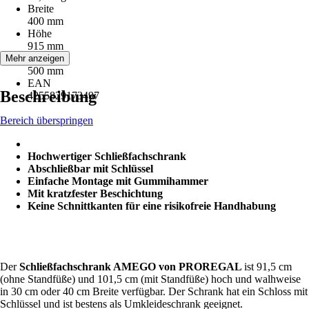
Breite
400 mm
Höhe
915 mm
Tiefe
Mehr anzeigen
500 mm
EAN
Beschreibung
4255829173497
Bereich überspringen
Hochwertiger Schließfachschrank
Abschließbar mit Schlüssel
Einfache Montage mit Gummihammer
Mit kratzfester Beschichtung
Keine Schnittkanten für eine risikofreie Handhabung
Der
Schließfachschrank AMEGO von PROREGAL
ist 91,5 cm
(ohne Standfüße) und 101,5 cm (mit Standfüße) hoch und walhweise
in 30 cm oder 40 cm Breite verfügbar. Der Schrank hat ein Schloss mit
Schlüssel und ist bestens als Umkleideschrank geeignet.