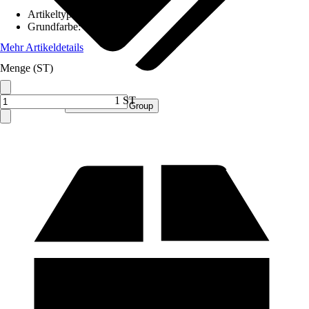
Artikeltyp
:
Schrank
Grundfarbe
:
Grau
Mehr Artikeldetails
Menge (ST)
1 ST
Verkauf durch:
Procommerce Group