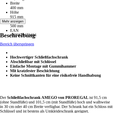
Breite
400 mm
Höhe
915 mm
Tiefe
Mehr anzeigen
500 mm
EAN
Beschreibung
4255829173404
Bereich überspringen
Hochwertiger Schließfachschrank
Abschließbar mit Schlüssel
Einfache Montage mit Gummihammer
Mit kratzfester Beschichtung
Keine Schnittkanten für eine risikofreie Handhabung
Der
Schließfachschrank AMEGO von PROREGAL
ist 91,5 cm
(ohne Standfüße) und 101,5 cm (mit Standfüße) hoch und walhweise
in 30 cm oder 40 cm Breite verfügbar. Der Schrank hat ein Schloss mit
Schlüssel und ist bestens als Umkleideschrank geeignet.