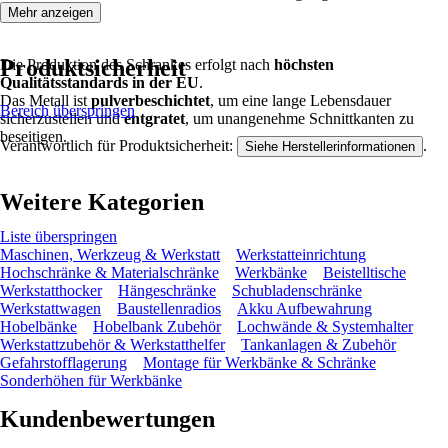
Mehr anzeigen
Produktsicherheit
Die Produktion des Schrankes erfolgt nach
höchsten
Qualitätsstandards in der EU
.
Das Metall ist
pulverbeschichtet
, um eine lange Lebensdauer
Bereich überspringen
sicherzustellen und
entgratet
, um unangenehme Schnittkanten zu
beseitigen.
Verantwortlich für Produktsicherheit:
.
Siehe Herstellerinformationen
Weitere Kategorien
Liste überspringen
Maschinen, Werkzeug & Werkstatt
Werkstatteinrichtung
Hochschränke & Materialschränke
Werkbänke
Beistelltische
Werkstatthocker
Hängeschränke
Schubladenschränke
Werkstattwagen
Baustellenradios
Akku Aufbewahrung
Hobelbänke
Hobelbank Zubehör
Lochwände & Systemhalter
Werkstattzubehör & Werkstatthelfer
Tankanlagen & Zubehör
Gefahrstofflagerung
Montage für Werkbänke & Schränke
Sonderhöhen für Werkbänke
Kundenbewertungen