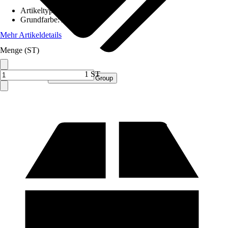
Artikeltyp
:
Schrank
Grundfarbe
:
Anthrazit
Mehr Artikeldetails
Menge (ST)
1 ST
Verkauf durch:
Procommerce Group