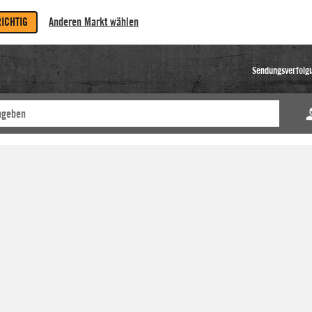
RICHTIG
Anderen Markt wählen
Sendungsverfolg