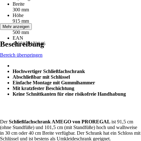
Breite
300 mm
Höhe
915 mm
Tiefe
Mehr anzeigen
500 mm
EAN
Beschreibung
4255829173046
Bereich überspringen
Hochwertiger Schließfachschrank
Abschließbar mit Schlüssel
Einfache Montage mit Gummihammer
Mit kratzfester Beschichtung
Keine Schnittkanten für eine risikofreie Handhabung
Der
Schließfachschrank AMEGO von PROREGAL
ist 91,5 cm
(ohne Standfüße) und 101,5 cm (mit Standfüße) hoch und walhweise
in 30 cm oder 40 cm Breite verfügbar. Der Schrank hat ein Schloss mit
Schlüssel und ist bestens als Umkleideschrank geeignet.