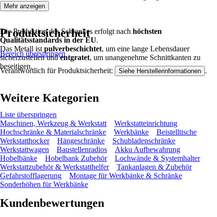
Mehr anzeigen
Produktsicherheit
Die Produktion des Schrankes erfolgt nach
höchsten
Qualitätsstandards in der EU
.
Das Metall ist
pulverbeschichtet
, um eine lange Lebensdauer
Bereich überspringen
sicherzustellen und
entgratet
, um unangenehme Schnittkanten zu
beseitigen.
Verantwortlich für Produktsicherheit:
.
Siehe Herstellerinformationen
Weitere Kategorien
Liste überspringen
Maschinen, Werkzeug & Werkstatt
Werkstatteinrichtung
Hochschränke & Materialschränke
Werkbänke
Beistelltische
Werkstatthocker
Hängeschränke
Schubladenschränke
Werkstattwagen
Baustellenradios
Akku Aufbewahrung
Hobelbänke
Hobelbank Zubehör
Lochwände & Systemhalter
Werkstattzubehör & Werkstatthelfer
Tankanlagen & Zubehör
Gefahrstofflagerung
Montage für Werkbänke & Schränke
Sonderhöhen für Werkbänke
Kundenbewertungen