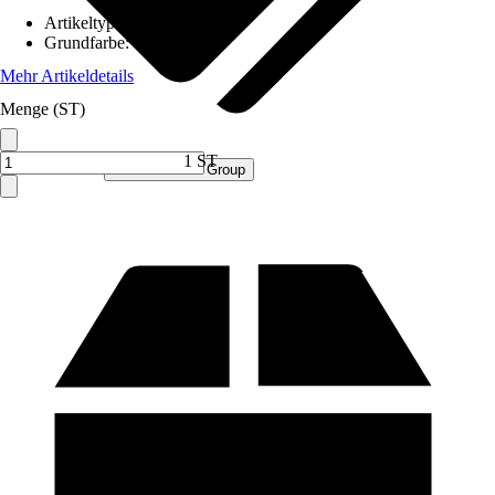
Artikeltyp
:
Schrank
Grundfarbe
:
Grau
Mehr Artikeldetails
Menge (ST)
1 ST
Verkauf durch:
Procommerce Group