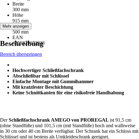
Breite
300 mm
Höhe
915 mm
Tiefe
Mehr anzeigen
500 mm
EAN
Beschreibung
4255829172933
Bereich überspringen
Hochwertiger Schließfachschrank
Abschließbar mit Schlüssel
Einfache Montage mit Gummihammer
Mit kratzfester Beschichtung
Keine Schnittkanten für eine risikofreie Handhabung
Der
Schließfachschrank AMEGO von PROREGAL
ist 91,5 cm
(ohne Standfüße) und 101,5 cm (mit Standfüße) hoch und walhweise
in 30 cm oder 40 cm Breite verfügbar. Der Schrank hat ein Schloss mit
Schlüssel und ist bestens als Umkleideschrank geeignet.