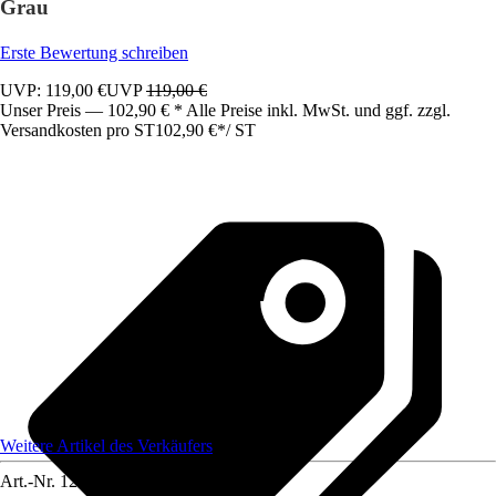
Grau
Erste Bewertung schreiben
UVP: 119,00 €
UVP
119,00 €
Unser Preis — 102,90 € * Alle Preise inkl. MwSt. und ggf. zzgl.
Versandkosten pro ST
102,90 €
*
/
ST
Weitere Artikel des Verkäufers
Art.-Nr.
12583391