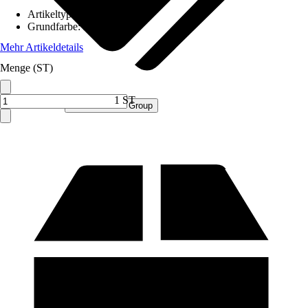
Artikeltyp
:
Schrank
Grundfarbe
:
Blau
Mehr Artikeldetails
Menge (ST)
1 ST
Verkauf durch:
Procommerce Group