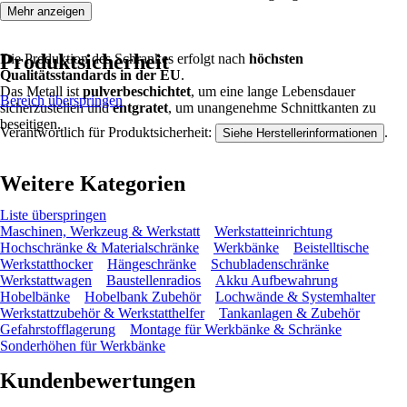
Mehr anzeigen
Produktsicherheit
Die Produktion des Schrankes erfolgt nach
höchsten
Qualitätsstandards in der EU
.
Das Metall ist
pulverbeschichtet
, um eine lange Lebensdauer
Bereich überspringen
sicherzustellen und
entgratet
, um unangenehme Schnittkanten zu
beseitigen.
Verantwortlich für Produktsicherheit:
.
Siehe Herstellerinformationen
Weitere Kategorien
Liste überspringen
Maschinen, Werkzeug & Werkstatt
Werkstatteinrichtung
Hochschränke & Materialschränke
Werkbänke
Beistelltische
Werkstatthocker
Hängeschränke
Schubladenschränke
Werkstattwagen
Baustellenradios
Akku Aufbewahrung
Hobelbänke
Hobelbank Zubehör
Lochwände & Systemhalter
Werkstattzubehör & Werkstatthelfer
Tankanlagen & Zubehör
Gefahrstofflagerung
Montage für Werkbänke & Schränke
Sonderhöhen für Werkbänke
Kundenbewertungen