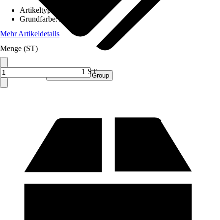
Artikeltyp
:
Schrank
Grundfarbe
:
Anthrazit
Mehr Artikeldetails
Menge (ST)
1 ST
Verkauf durch:
Procommerce Group