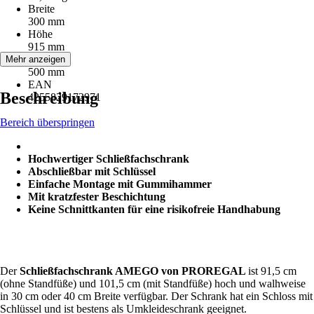
Breite
300 mm
Höhe
915 mm
Tiefe
Mehr anzeigen
500 mm
EAN
Beschreibung
4255829172971
Bereich überspringen
Hochwertiger Schließfachschrank
Abschließbar mit Schlüssel
Einfache Montage mit Gummihammer
Mit kratzfester Beschichtung
Keine Schnittkanten für eine risikofreie Handhabung
Der
Schließfachschrank AMEGO von PROREGAL
ist 91,5 cm
(ohne Standfüße) und 101,5 cm (mit Standfüße) hoch und walhweise
in 30 cm oder 40 cm Breite verfügbar. Der Schrank hat ein Schloss mit
Schlüssel und ist bestens als Umkleideschrank geeignet.