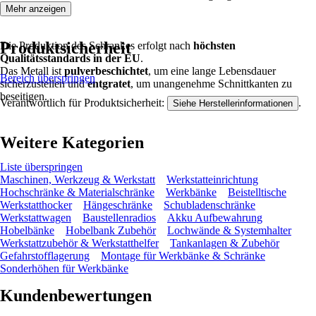
Mehr anzeigen
Produktsicherheit
Die Produktion des Schrankes erfolgt nach
höchsten
Qualitätsstandards in der EU
.
Das Metall ist
pulverbeschichtet
, um eine lange Lebensdauer
Bereich überspringen
sicherzustellen und
entgratet
, um unangenehme Schnittkanten zu
beseitigen.
Verantwortlich für Produktsicherheit:
.
Siehe Herstellerinformationen
Weitere Kategorien
Liste überspringen
Maschinen, Werkzeug & Werkstatt
Werkstatteinrichtung
Hochschränke & Materialschränke
Werkbänke
Beistelltische
Werkstatthocker
Hängeschränke
Schubladenschränke
Werkstattwagen
Baustellenradios
Akku Aufbewahrung
Hobelbänke
Hobelbank Zubehör
Lochwände & Systemhalter
Werkstattzubehör & Werkstatthelfer
Tankanlagen & Zubehör
Gefahrstofflagerung
Montage für Werkbänke & Schränke
Sonderhöhen für Werkbänke
Kundenbewertungen