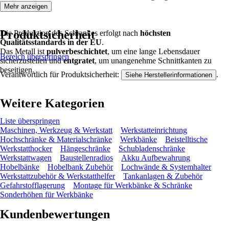
Mehr anzeigen
Produktsicherheit
Die Produktion des Schrankes erfolgt nach
höchsten
Qualitätsstandards in der EU
.
Das Metall ist
pulverbeschichtet
, um eine lange Lebensdauer
Bereich überspringen
sicherzustellen und
entgratet
, um unangenehme Schnittkanten zu
beseitigen.
Verantwortlich für Produktsicherheit:
.
Siehe Herstellerinformationen
Weitere Kategorien
Liste überspringen
Maschinen, Werkzeug & Werkstatt
Werkstatteinrichtung
Hochschränke & Materialschränke
Werkbänke
Beistelltische
Werkstatthocker
Hängeschränke
Schubladenschränke
Werkstattwagen
Baustellenradios
Akku Aufbewahrung
Hobelbänke
Hobelbank Zubehör
Lochwände & Systemhalter
Werkstattzubehör & Werkstatthelfer
Tankanlagen & Zubehör
Gefahrstofflagerung
Montage für Werkbänke & Schränke
Sonderhöhen für Werkbänke
Kundenbewertungen