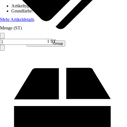
Artikeltyp
:
Schrank
Grundfarbe
:
Weiß
Mehr Artikeldetails
Menge (ST)
1 ST
Verkauf durch:
Procommerce Group