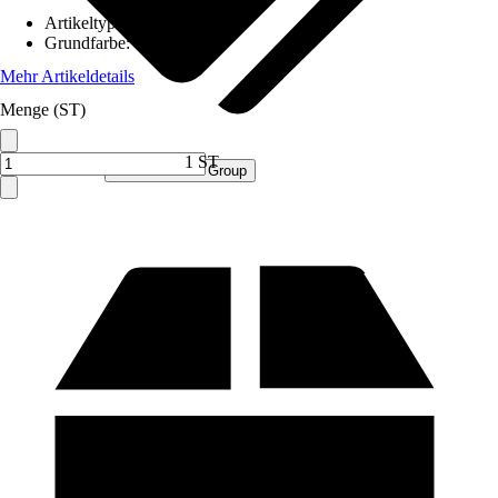
Artikeltyp
:
Schrank
Grundfarbe
:
Gelb
Mehr Artikeldetails
Menge (ST)
1 ST
Verkauf durch:
Procommerce Group