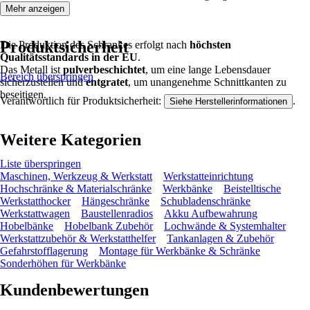
Mehr anzeigen
Produktsicherheit
Die Produktion des Schrankes erfolgt nach
höchsten
Qualitätsstandards in der EU
.
Das Metall ist
pulverbeschichtet
, um eine lange Lebensdauer
Bereich überspringen
sicherzustellen und
entgratet
, um unangenehme Schnittkanten zu
beseitigen.
Verantwortlich für Produktsicherheit:
.
Siehe Herstellerinformationen
Weitere Kategorien
Liste überspringen
Maschinen, Werkzeug & Werkstatt
Werkstatteinrichtung
Hochschränke & Materialschränke
Werkbänke
Beistelltische
Werkstatthocker
Hängeschränke
Schubladenschränke
Werkstattwagen
Baustellenradios
Akku Aufbewahrung
Hobelbänke
Hobelbank Zubehör
Lochwände & Systemhalter
Werkstattzubehör & Werkstatthelfer
Tankanlagen & Zubehör
Gefahrstofflagerung
Montage für Werkbänke & Schränke
Sonderhöhen für Werkbänke
Kundenbewertungen