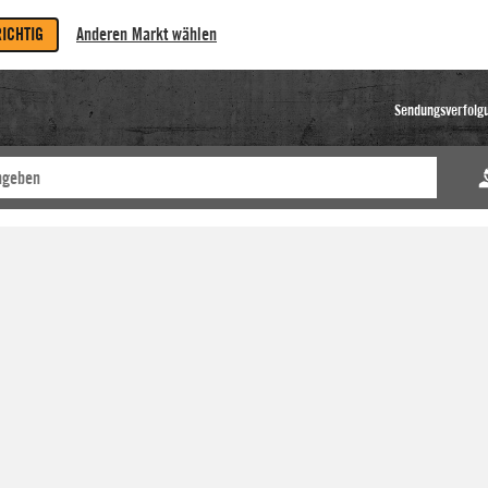
RICHTIG
Anderen Markt wählen
Sendungsverfolg