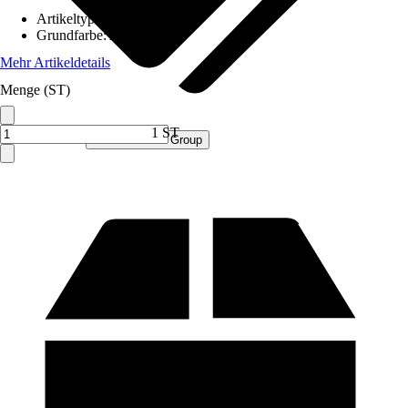
Artikeltyp
:
Schrank
Grundfarbe
:
Anthrazit
Mehr Artikeldetails
Menge (ST)
1 ST
Verkauf durch:
Procommerce Group