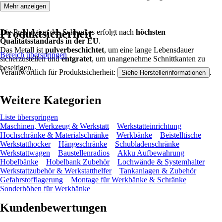
Mehr anzeigen
Produktsicherheit
Die Produktion des Schrankes erfolgt nach
höchsten
Qualitätsstandards in der EU
.
Das Metall ist
pulverbeschichtet
, um eine lange Lebensdauer
Bereich überspringen
sicherzustellen und
entgratet
, um unangenehme Schnittkanten zu
beseitigen.
Verantwortlich für Produktsicherheit:
.
Siehe Herstellerinformationen
Weitere Kategorien
Liste überspringen
Maschinen, Werkzeug & Werkstatt
Werkstatteinrichtung
Hochschränke & Materialschränke
Werkbänke
Beistelltische
Werkstatthocker
Hängeschränke
Schubladenschränke
Werkstattwagen
Baustellenradios
Akku Aufbewahrung
Hobelbänke
Hobelbank Zubehör
Lochwände & Systemhalter
Werkstattzubehör & Werkstatthelfer
Tankanlagen & Zubehör
Gefahrstofflagerung
Montage für Werkbänke & Schränke
Sonderhöhen für Werkbänke
Kundenbewertungen