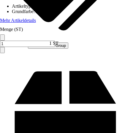
Artikeltyp
:
Schrank
Grundfarbe
:
Anthrazit
Mehr Artikeldetails
Menge (ST)
1 ST
Verkauf durch:
Procommerce Group