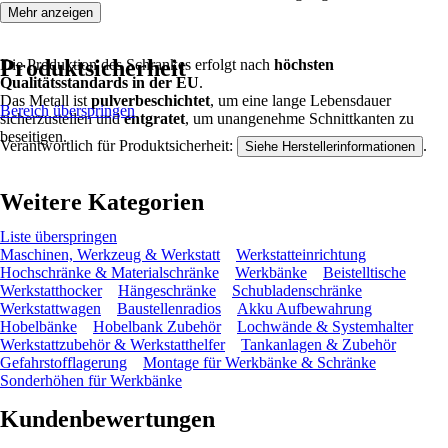
Mehr anzeigen
Produktsicherheit
Die Produktion des Schrankes erfolgt nach
höchsten
Qualitätsstandards in der EU
.
Das Metall ist
pulverbeschichtet
, um eine lange Lebensdauer
Bereich überspringen
sicherzustellen und
entgratet
, um unangenehme Schnittkanten zu
beseitigen.
Verantwortlich für Produktsicherheit:
.
Siehe Herstellerinformationen
Weitere Kategorien
Liste überspringen
Maschinen, Werkzeug & Werkstatt
Werkstatteinrichtung
Hochschränke & Materialschränke
Werkbänke
Beistelltische
Werkstatthocker
Hängeschränke
Schubladenschränke
Werkstattwagen
Baustellenradios
Akku Aufbewahrung
Hobelbänke
Hobelbank Zubehör
Lochwände & Systemhalter
Werkstattzubehör & Werkstatthelfer
Tankanlagen & Zubehör
Gefahrstofflagerung
Montage für Werkbänke & Schränke
Sonderhöhen für Werkbänke
Kundenbewertungen