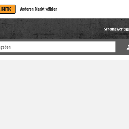
RICHTIG
Anderen Markt wählen
Sendungsverfolg