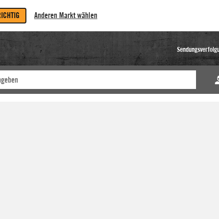
RICHTIG
Anderen Markt wählen
Sendungsverfolg