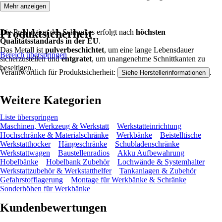
Mehr anzeigen
Produktsicherheit
Die Produktion des Schrankes erfolgt nach
höchsten
Qualitätsstandards in der EU
.
Das Metall ist
pulverbeschichtet
, um eine lange Lebensdauer
Bereich überspringen
sicherzustellen und
entgratet
, um unangenehme Schnittkanten zu
beseitigen.
Verantwortlich für Produktsicherheit:
.
Siehe Herstellerinformationen
Weitere Kategorien
Liste überspringen
Maschinen, Werkzeug & Werkstatt
Werkstatteinrichtung
Hochschränke & Materialschränke
Werkbänke
Beistelltische
Werkstatthocker
Hängeschränke
Schubladenschränke
Werkstattwagen
Baustellenradios
Akku Aufbewahrung
Hobelbänke
Hobelbank Zubehör
Lochwände & Systemhalter
Werkstattzubehör & Werkstatthelfer
Tankanlagen & Zubehör
Gefahrstofflagerung
Montage für Werkbänke & Schränke
Sonderhöhen für Werkbänke
Kundenbewertungen