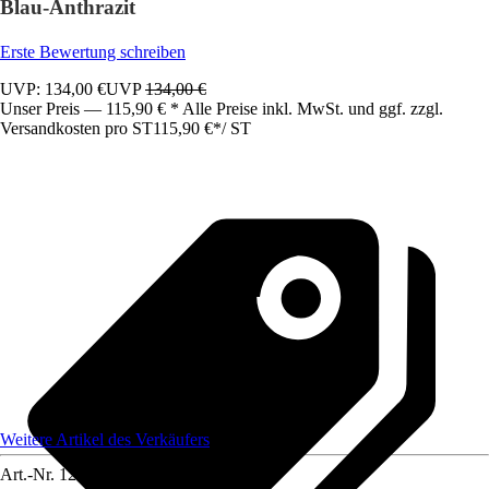
Blau-Anthrazit
Erste Bewertung schreiben
UVP: 134,00 €
UVP
134,00 €
Unser Preis — 115,90 € * Alle Preise inkl. MwSt. und ggf. zzgl.
Versandkosten pro ST
115,90 €
*
/
ST
Weitere Artikel des Verkäufers
Art.-Nr.
12583283