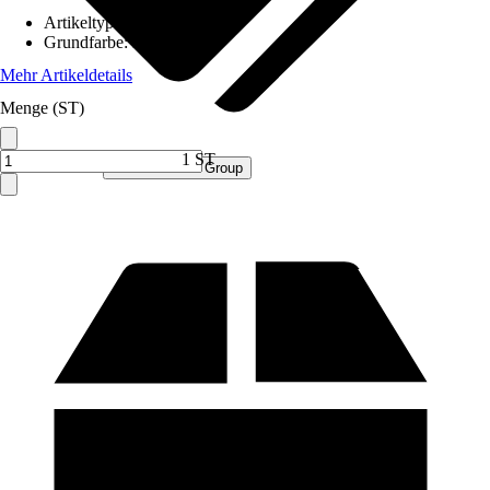
Artikeltyp
:
Schrank
Grundfarbe
:
Blau
Mehr Artikeldetails
Menge (ST)
1 ST
Verkauf durch:
Procommerce Group