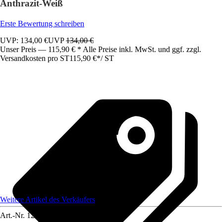
Anthrazit-Weiß
Erste Bewertung schreiben
UVP: 134,00 €
UVP
134,00 €
Unser Preis — 115,90 € * Alle Preise inkl. MwSt. und ggf. zzgl.
Versandkosten pro ST
115,90 €
*
/
ST
Weitere Artikel des Verkäufers
Art.-Nr.
12583479