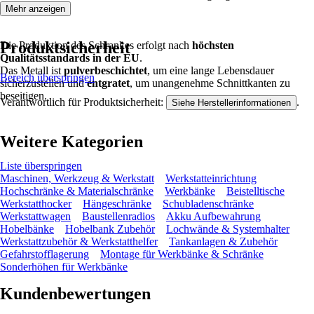
Mehr anzeigen
Produktsicherheit
Die Produktion des Schrankes erfolgt nach
höchsten
Qualitätsstandards in der EU
.
Das Metall ist
pulverbeschichtet
, um eine lange Lebensdauer
Bereich überspringen
sicherzustellen und
entgratet
, um unangenehme Schnittkanten zu
beseitigen.
Verantwortlich für Produktsicherheit:
.
Siehe Herstellerinformationen
Weitere Kategorien
Liste überspringen
Maschinen, Werkzeug & Werkstatt
Werkstatteinrichtung
Hochschränke & Materialschränke
Werkbänke
Beistelltische
Werkstatthocker
Hängeschränke
Schubladenschränke
Werkstattwagen
Baustellenradios
Akku Aufbewahrung
Hobelbänke
Hobelbank Zubehör
Lochwände & Systemhalter
Werkstattzubehör & Werkstatthelfer
Tankanlagen & Zubehör
Gefahrstofflagerung
Montage für Werkbänke & Schränke
Sonderhöhen für Werkbänke
Kundenbewertungen