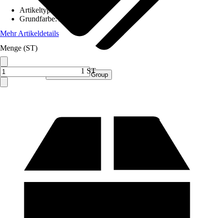
Artikeltyp
:
Schrank
Grundfarbe
:
Anthrazit
Mehr Artikeldetails
Menge (ST)
1 ST
Verkauf durch:
Procommerce Group