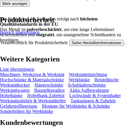
Mehr anzeigen
Produktsicherheit
Die Produktion des Schrankes erfolgt nach
höchsten
Qualitätsstandards in der EU
.
Das Metall ist
pulverbeschichtet
, um eine lange Lebensdauer
Bereich überspringen
sicherzustellen und
entgratet
, um unangenehme Schnittkanten zu
beseitigen.
Verantwortlich für Produktsicherheit:
.
Siehe Herstellerinformationen
Weitere Kategorien
Liste überspringen
Maschinen, Werkzeug & Werkstatt
Werkstatteinrichtung
Hochschränke & Materialschränke
Werkbänke
Beistelltische
Werkstatthocker
Hängeschränke
Schubladenschränke
Werkstattwagen
Baustellenradios
Akku Aufbewahrung
Hobelbänke
Hobelbank Zubehör
Lochwände & Systemhalter
Werkstattzubehör & Werkstatthelfer
Tankanlagen & Zubehör
Gefahrstofflagerung
Montage für Werkbänke & Schränke
Sonderhöhen für Werkbänke
Kundenbewertungen