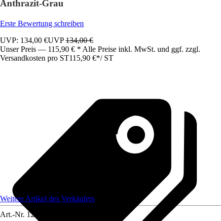
Anthrazit-Grau
Erste Bewertung schreiben
UVP: 134,00 €
UVP
134,00 €
Unser Preis — 115,90 € * Alle Preise inkl. MwSt. und ggf. zzgl.
Versandkosten pro ST
115,90 €
*
/
ST
Weitere Artikel des Verkäufers
Art.-Nr.
12583446