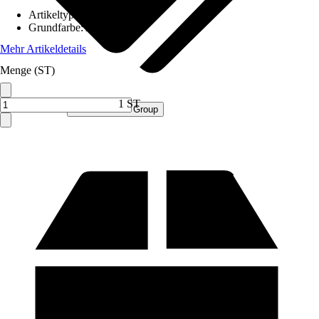
Artikeltyp
:
Schrank
Grundfarbe
:
Anthrazit
Mehr Artikeldetails
Menge (ST)
1 ST
Verkauf durch:
Procommerce Group