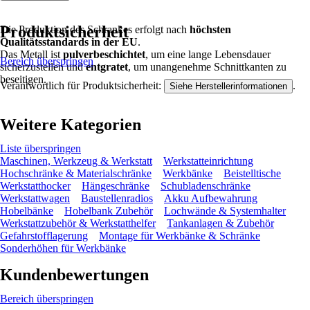
Produktsicherheit
Die Produktion des Schrankes erfolgt nach
höchsten
Qualitätsstandards in der EU
.
Das Metall ist
pulverbeschichtet
, um eine lange Lebensdauer
Bereich überspringen
sicherzustellen und
entgratet
, um unangenehme Schnittkanten zu
beseitigen.
Verantwortlich für Produktsicherheit:
.
Siehe Herstellerinformationen
Weitere Kategorien
Liste überspringen
Maschinen, Werkzeug & Werkstatt
Werkstatteinrichtung
Hochschränke & Materialschränke
Werkbänke
Beistelltische
Werkstatthocker
Hängeschränke
Schubladenschränke
Werkstattwagen
Baustellenradios
Akku Aufbewahrung
Hobelbänke
Hobelbank Zubehör
Lochwände & Systemhalter
Werkstattzubehör & Werkstatthelfer
Tankanlagen & Zubehör
Gefahrstofflagerung
Montage für Werkbänke & Schränke
Sonderhöhen für Werkbänke
Kundenbewertungen
Bereich überspringen