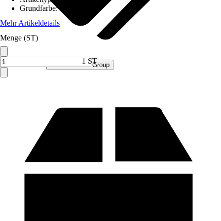
Grundfarbe
:
Weiß
Mehr Artikeldetails
Menge (ST)
1 ST
Verkauf durch:
Procommerce Group