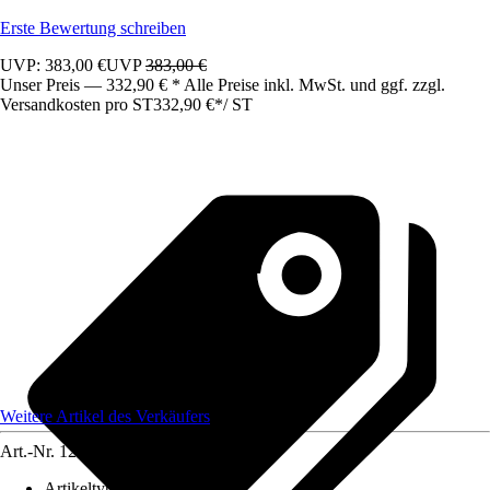
Erste Bewertung schreiben
UVP: 383,00 €
UVP
383,00 €
Unser Preis — 332,90 € * Alle Preise inkl. MwSt. und ggf. zzgl.
Versandkosten pro ST
332,90 €
*
/
ST
Weitere Artikel des Verkäufers
Art.-Nr.
12583543
Artikeltyp
:
Schrank