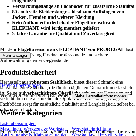
Flügeltüren
Verstärkungsstange an Fachböden für zusätzliche Stabilität
80 cm breite Kleiderstange – ideal zum Aufhängen von
Jacken, Hemden und weiterer Kleidung
Kein Aufbau erforderlich, der Flügeltürenschrank
ELEPHANT wird fertig montiert geliefert
5 Jahre Garantie für Qualität und Zuverlässigkeit
Mit dem
Flügeltürenschrank ELEPHANT von PROREGAL
hast
Du
die ideale Lösung für eine professionelle und sichere
Mehr anzeigen
Aufbewahrung deiner Gegenstände.
Produktsicherheit
Hergestellt aus
robustem Stahlblech
, bietet dieser Schrank eine
Bereich überspringen
langanhaltende Stabilität, die für den täglichen Gebrauch unerlässlich
ist. Seine
pulverbeschichtete Oberfläche
schützt vor Korrosion und
Verantwortlich für Produktsicherheit:
.
Siehe Herstellerinformationen
verleiht ihm eine ansprechende Optik. Eine Verstärkungsstange für
Fachböden sorgt für zusätzliche Stabilität und Langlebigkeit, selbst bei
schwereren Lasten.
Weitere Kategorien
Liste überspringen
Maschinen, Werkzeug & Werkstatt
Werkstatteinrichtung
Mit einer Höhe von 180cm, einer Breite von 80cm und einer Tiefe von
Hochschränke & Materialschränke
Werkbänke
Beistelltische