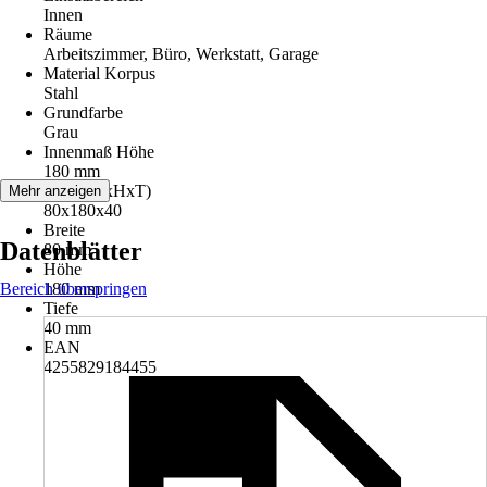
Innen
Räume
Arbeitszimmer, Büro, Werkstatt, Garage
Material Korpus
Stahl
Grundfarbe
Grau
Innenmaß Höhe
180 mm
Maße (BxHxT)
Mehr anzeigen
80x180x40
Breite
Datenblätter
80 mm
Höhe
Bereich überspringen
180 mm
Tiefe
40 mm
EAN
4255829184455