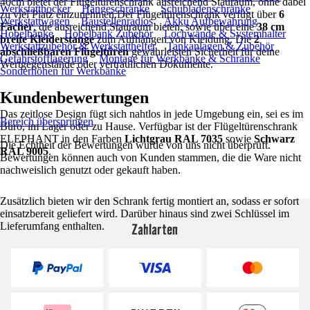
40cm bietet der Flügeltürenschrank ausreichend Stauraum, ohne dabei
Werkstatthocker
Hängeschränke
Schubladenschränke
zu viel Platz einzunehmen.Der Flügeltürenschrank verfügt über
6
Werkstattwagen
Baustellenradios
Akku Aufbewahrung
Fächer
, die ausreichend Stauraum bieten, sowie über eine
38 cm
Hobelbänke
Hobelbank Zubehör
Lochwände & Systemhalter
breite Kleiderstange
zum Aufhängen von Kleidung. Die
2
Werkstattzubehör & Werkstatthelfer
Tankanlagen & Zubehör
abschließbaren Flügeltüren
gewährleisten Sicherheit für deine
Gefahrstofflagerung
Montage für Werkbänke & Schränke
Wertgegenstände oder vertraulichen Dokumente.
Sonderhöhen für Werkbänke
Kundenbewertungen
Das zeitlose Design fügt sich nahtlos in jede Umgebung ein, sei es im
Bereich überspringen
Büro, im Lager oder zu Hause. Verfügbar ist der Flügeltürenschrank
ELEPHANT in den Farben
Lichtgrau RAL 7035
sowie
Schwarz
Die Echtheit der Bewertungen wurde von uns nicht überprüft.
RAL 9005
.
Bewertungen können auch von Kunden stammen, die die Ware nicht
nachweislich genutzt oder gekauft haben.
Zusätzlich bieten wir den Schrank fertig montiert an, sodass er sofort
einsatzbereit geliefert wird. Darüber hinaus sind zwei Schlüssel im
Zahlarten
Lieferumfang enthalten.