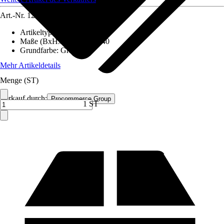
Art.-Nr.
12591717
Artikeltyp
:
Schrank
Maße (BxHxT)
:
80x180x40
Grundfarbe
:
Grau
Mehr Artikeldetails
Menge (ST)
Verkauf durch:
Procommerce Group
1 ST