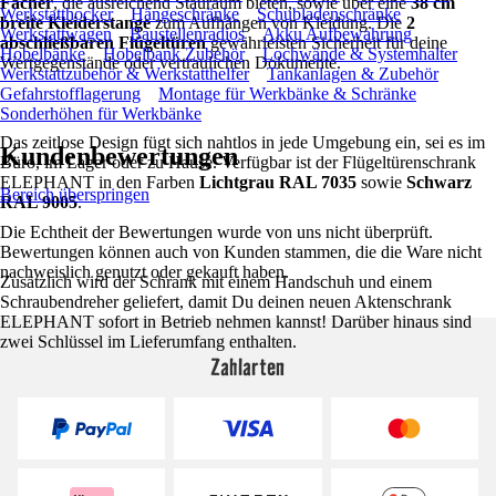
Fächer
, die ausreichend Stauraum bieten, sowie über eine
38 cm
Werkstatthocker
Hängeschränke
Schubladenschränke
breite Kleiderstange
zum Aufhängen von Kleidung. Die
2
Werkstattwagen
Baustellenradios
Akku Aufbewahrung
abschließbaren Flügeltüren
gewährleisten Sicherheit für deine
Hobelbänke
Hobelbank Zubehör
Lochwände & Systemhalter
Wertgegenstände oder vertraulichen Dokumente.
Werkstattzubehör & Werkstatthelfer
Tankanlagen & Zubehör
Gefahrstofflagerung
Montage für Werkbänke & Schränke
Sonderhöhen für Werkbänke
Das zeitlose Design fügt sich nahtlos in jede Umgebung ein, sei es im
Kundenbewertungen
Büro, im Lager oder zu Hause. Verfügbar ist der Flügeltürenschrank
ELEPHANT in den Farben
Lichtgrau RAL 7035
sowie
Schwarz
Bereich überspringen
RAL 9005
.
Die Echtheit der Bewertungen wurde von uns nicht überprüft.
Bewertungen können auch von Kunden stammen, die die Ware nicht
nachweislich genutzt oder gekauft haben.
Zusätzlich wird der Schrank mit einem Handschuh und einem
Schraubendreher geliefert, damit Du deinen neuen Aktenschrank
ELEPHANT sofort in Betrieb nehmen kannst! Darüber hinaus sind
zwei Schlüssel im Lieferumfang enthalten.
Zahlarten