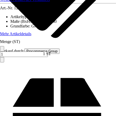
Art.-Nr.
12591695
Artikeltyp
:
Schrank
Maße (BxHxT)
:
80x180x40
Grundfarbe
:
Grau
Mehr Artikeldetails
Menge (ST)
Verkauf durch:
Procommerce Group
1 ST