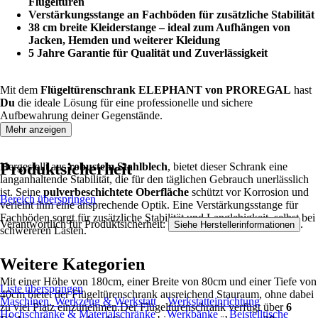
Flügeltüren
Verstärkungsstange an Fachböden für zusätzliche Stabilität
38 cm breite Kleiderstange – ideal zum Aufhängen von
Jacken, Hemden und weiterer Kleidung
5 Jahre Garantie für Qualität und Zuverlässigkeit
Mit dem
Flügeltürenschrank ELEPHANT von PROREGAL
hast
Du
die ideale Lösung für eine professionelle und sichere
Aufbewahrung deiner Gegenstände.
Mehr anzeigen
Produktsicherheit
Hergestellt aus
robustem Stahlblech
, bietet dieser Schrank eine
langanhaltende Stabilität, die für den täglichen Gebrauch unerlässlich
ist. Seine
pulverbeschichtete Oberfläche
schützt vor Korrosion und
Bereich überspringen
verleiht ihm eine ansprechende Optik. Eine Verstärkungsstange für
Fachböden sorgt für zusätzliche Stabilität und Langlebigkeit, selbst bei
Verantwortlich für Produktsicherheit:
.
Siehe Herstellerinformationen
schwereren Lasten.
Weitere Kategorien
Mit einer Höhe von 180cm, einer Breite von 80cm und einer Tiefe von
Liste überspringen
40cm bietet der Flügeltürenschrank ausreichend Stauraum, ohne dabei
Maschinen, Werkzeug & Werkstatt
Werkstatteinrichtung
zu viel Platz einzunehmen.Der Flügeltürenschrank verfügt über
6
Hochschränke & Materialschränke
Werkbänke
Beistelltische