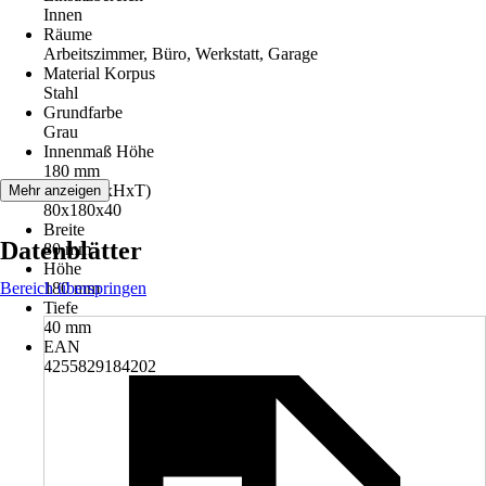
Innen
Räume
Arbeitszimmer, Büro, Werkstatt, Garage
Material Korpus
Stahl
Grundfarbe
Grau
Innenmaß Höhe
180 mm
Maße (BxHxT)
Mehr anzeigen
80x180x40
Breite
Datenblätter
80 mm
Höhe
Bereich überspringen
180 mm
Tiefe
40 mm
EAN
4255829184202