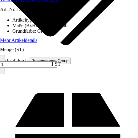
Art.-Nr.
12591711
Artikeltyp
:
Schrank
Maße (BxHxT)
:
80x180x40
Grundfarbe
:
Grau
Mehr Artikeldetails
Menge (ST)
Verkauf durch:
Procommerce Group
1 ST