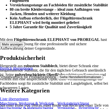
Flügeltüren
Verstärkungsstange an Fachböden für zusätzliche Stabilität
80 cm breite Kleiderstange – ideal zum Aufhängen von
Jacken, Hemden und weiterer Kleidung
Kein Aufbau erforderlich, der Flügeltürenschrank
ELEPHANT wird fertig montiert geliefert
5 Jahre Garantie für Qualität und Zuverlässigkeit
Mit dem
Flügeltürenschrank ELEPHANT von PROREGAL
hast
Du
die ideale Lösung für eine professionelle und sichere
Mehr anzeigen
Aufbewahrung deiner Gegenstände.
Produktsicherheit
Hergestellt aus
robustem Stahlblech
, bietet dieser Schrank eine
Bereich überspringen
langanhaltende Stabilität, die für den täglichen Gebrauch unerlässlich
ist. Seine
pulverbeschichtete Oberfläche
schützt vor Korrosion und
Verantwortlich für Produktsicherheit:
.
Siehe Herstellerinformationen
verleiht ihm eine ansprechende Optik. Eine Verstärkungsstange für
Fachböden sorgt für zusätzliche Stabilität und Langlebigkeit, selbst bei
schwereren Lasten.
Weitere Kategorien
Liste überspringen
Maschinen, Werkzeug & Werkstatt
Werkstatteinrichtung
Mit einer Höhe von 180cm, einer Breite von 80cm und einer Tiefe von
Hochschränke & Materialschränke
Werkbänke
Beistelltische