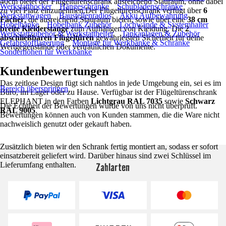
40cm bietet der Flügeltürenschrank ausreichend Stauraum, ohne dabei
Werkstatthocker
Hängeschränke
Schubladenschränke
zu viel Platz einzunehmen.Der Flügeltürenschrank verfügt über
6
Werkstattwagen
Baustellenradios
Akku Aufbewahrung
Fächer
, die ausreichend Stauraum bieten, sowie über eine
38 cm
Hobelbänke
Hobelbank Zubehör
Lochwände & Systemhalter
breite Kleiderstange
zum Aufhängen von Kleidung. Die
2
Werkstattzubehör & Werkstatthelfer
Tankanlagen & Zubehör
abschließbaren Flügeltüren
gewährleisten Sicherheit für deine
Gefahrstofflagerung
Montage für Werkbänke & Schränke
Wertgegenstände oder vertraulichen Dokumente.
Sonderhöhen für Werkbänke
Kundenbewertungen
Das zeitlose Design fügt sich nahtlos in jede Umgebung ein, sei es im
Bereich überspringen
Büro, im Lager oder zu Hause. Verfügbar ist der Flügeltürenschrank
ELEPHANT in den Farben
Lichtgrau RAL 7035
sowie
Schwarz
Die Echtheit der Bewertungen wurde von uns nicht überprüft.
RAL 9005
.
Bewertungen können auch von Kunden stammen, die die Ware nicht
nachweislich genutzt oder gekauft haben.
Zusätzlich bieten wir den Schrank fertig montiert an, sodass er sofort
einsatzbereit geliefert wird. Darüber hinaus sind zwei Schlüssel im
Zahlarten
Lieferumfang enthalten.