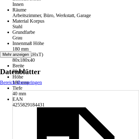
Innen
Räume
Arbeitszimmer, Büro, Werkstatt, Garage
Material Korpus
Stahl
Grundfarbe
Grau
Innenmaß Höhe
180 mm
Maße (BxHxT)
Mehr anzeigen
80x180x40
Breite
Datenblätter
80 mm
Höhe
Bereich überspringen
180 mm
Tiefe
40 mm
EAN
4255829184431