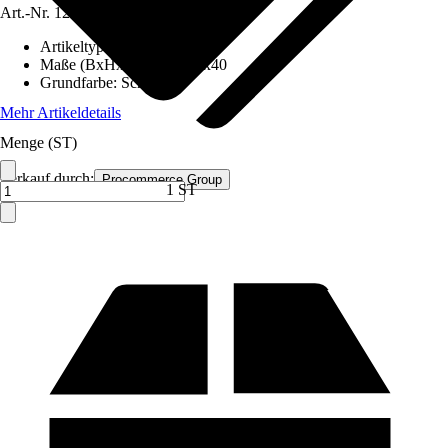
Art.-Nr.
12591709
Artikeltyp
:
Schrank
Maße (BxHxT)
:
120x180x40
Grundfarbe
:
Schwarz
Mehr Artikeldetails
Menge (ST)
Verkauf durch:
Procommerce Group
1 ST