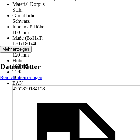
Material Korpus
Stahl
Grundfarbe
Schwarz
Innenmaß Höhe
180 mm
Maße (BxHxT)
120x180x40
Breite
Mehr anzeigen
120 mm
Höhe
Datenblätter
180 mm
Tiefe
Bereich überspringen
40 mm
EAN
4255829184158