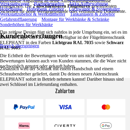
individuelle Anpassung an deine Aufbewahrungsbedürfnisse
Werkstattwagen
Baustellenradios
Akku Aufbewahrung
ermöglichen. Die
2 abschließbaren Flügeltüren
gewährleisten
Hobelbänke
Hobelbank Zubehör
Lochwände & Systemhalter
Sicherheit für deine Wertgegenstände oder vertraulichen Dokumente.
Werkstattzubehör & Werkstatthelfer
Tankanlagen & Zubehör
Gefahrstofflagerung
Montage für Werkbänke & Schränke
Sonderhöhen für Werkbänke
Das zeitlose Design fügt sich nahtlos in jede Umgebung ein, sei es im
Kundenbewertungen
Büro, im Lager oder zu Hause. Verfügbar ist der Flügeltürenschrank
ELEPHANT in den Farben
Lichtgrau RAL 7035
sowie
Schwarz
Bereich überspringen
RAL 9005
.
Die Echtheit der Bewertungen wurde von uns nicht überprüft.
Bewertungen können auch von Kunden stammen, die die Ware nicht
nachweislich genutzt oder gekauft haben.
Zusätzlich wird der Schrank mit einem Handschuh und einem
Schraubendreher geliefert, damit Du deinen neuen Aktenschrank
ELEPHANT sofort in Betrieb nehmen kannst! Darüber hinaus sind
zwei Schlüssel im Lieferumfang enthalten.
Zahlarten