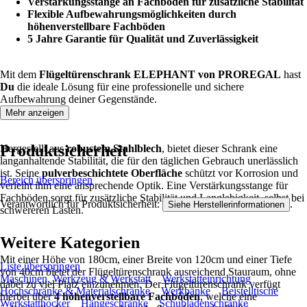
Verstärkungsstange an Fachböden für zusätzliche Stabilität
Flexible Aufbewahrungsmöglichkeiten durch
höhenverstellbare Fachböden
5 Jahre Garantie für Qualität und Zuverlässigkeit
Mit dem
Flügeltürenschrank ELEPHANT von PROREGAL
hast
Du
die ideale Lösung für eine professionelle und sichere
Aufbewahrung deiner Gegenstände.
Mehr anzeigen
Produktsicherheit
Hergestellt aus
robustem Stahlblech
, bietet dieser Schrank eine
langanhaltende Stabilität, die für den täglichen Gebrauch unerlässlich
ist. Seine
pulverbeschichtete Oberfläche
schützt vor Korrosion und
Bereich überspringen
verleiht ihm eine ansprechende Optik. Eine Verstärkungsstange für
Fachböden sorgt für zusätzliche Stabilität und Langlebigkeit, selbst bei
Verantwortlich für Produktsicherheit:
.
Siehe Herstellerinformationen
schwereren Lasten.
Weitere Kategorien
Mit einer Höhe von 180cm, einer Breite von 120cm und einer Tiefe
Liste überspringen
von 40cm bietet der Flügeltürenschrank ausreichend Stauraum, ohne
Maschinen, Werkzeug & Werkstatt
Werkstatteinrichtung
dabei zu viel Platz einzunehmen. Der Flügeltürenschrank verfügt
Hochschränke & Materialschränke
Werkbänke
Beistelltische
hierbei über
4 höhenverstellbare Fachböden
, welche eine
Werkstatthocker
Hängeschränke
Schubladenschränke