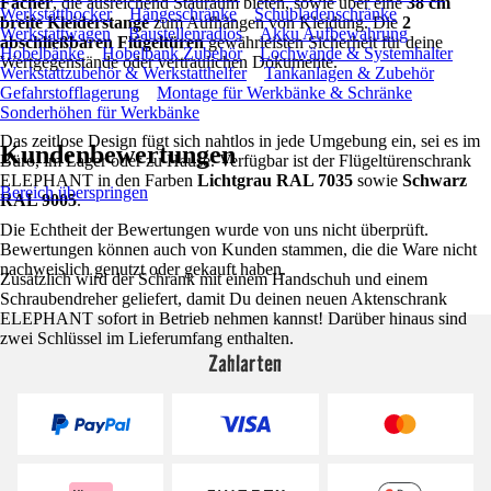
Fächer
, die ausreichend Stauraum bieten, sowie über eine
38 cm
Werkstatthocker
Hängeschränke
Schubladenschränke
breite Kleiderstange
zum Aufhängen von Kleidung. Die
2
Werkstattwagen
Baustellenradios
Akku Aufbewahrung
abschließbaren Flügeltüren
gewährleisten Sicherheit für deine
Hobelbänke
Hobelbank Zubehör
Lochwände & Systemhalter
Wertgegenstände oder vertraulichen Dokumente.
Werkstattzubehör & Werkstatthelfer
Tankanlagen & Zubehör
Gefahrstofflagerung
Montage für Werkbänke & Schränke
Sonderhöhen für Werkbänke
Das zeitlose Design fügt sich nahtlos in jede Umgebung ein, sei es im
Kundenbewertungen
Büro, im Lager oder zu Hause. Verfügbar ist der Flügeltürenschrank
ELEPHANT in den Farben
Lichtgrau RAL 7035
sowie
Schwarz
Bereich überspringen
RAL 9005
.
Die Echtheit der Bewertungen wurde von uns nicht überprüft.
Bewertungen können auch von Kunden stammen, die die Ware nicht
nachweislich genutzt oder gekauft haben.
Zusätzlich wird der Schrank mit einem Handschuh und einem
Schraubendreher geliefert, damit Du deinen neuen Aktenschrank
ELEPHANT sofort in Betrieb nehmen kannst! Darüber hinaus sind
zwei Schlüssel im Lieferumfang enthalten.
Zahlarten