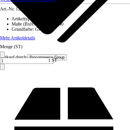
Art.-Nr.
12591734
Artikeltyp
:
Schrank
Maße (BxHxT)
:
80x180x40
Grundfarbe
:
Grau
Mehr Artikeldetails
Menge (ST)
Verkauf durch:
Procommerce Group
1 ST