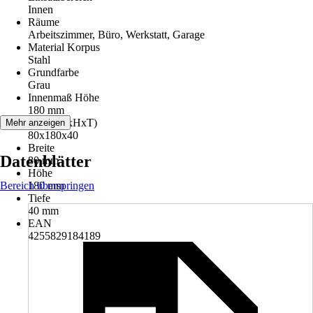
Innen
Räume
Arbeitszimmer, Büro, Werkstatt, Garage
Material Korpus
Stahl
Grundfarbe
Grau
Innenmaß Höhe
180 mm
Maße (BxHxT)
Mehr anzeigen
80x180x40
Breite
Datenblätter
80 mm
Höhe
Bereich überspringen
180 mm
Tiefe
40 mm
EAN
4255829184189