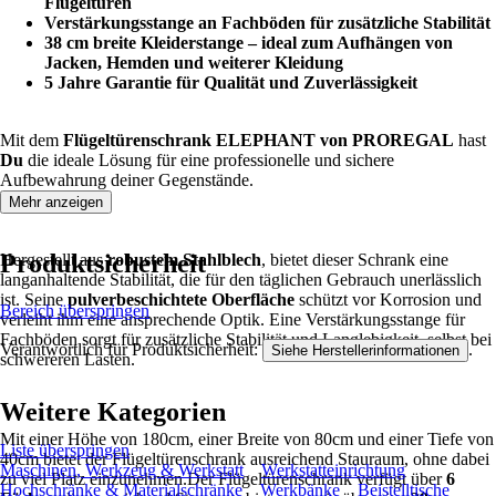
Flügeltüren
Verstärkungsstange an Fachböden für zusätzliche Stabilität
38 cm breite Kleiderstange – ideal zum Aufhängen von
Jacken, Hemden und weiterer Kleidung
5 Jahre Garantie für Qualität und Zuverlässigkeit
Mit dem
Flügeltürenschrank ELEPHANT von PROREGAL
hast
Du
die ideale Lösung für eine professionelle und sichere
Aufbewahrung deiner Gegenstände.
Mehr anzeigen
Produktsicherheit
Hergestellt aus
robustem Stahlblech
, bietet dieser Schrank eine
langanhaltende Stabilität, die für den täglichen Gebrauch unerlässlich
ist. Seine
pulverbeschichtete Oberfläche
schützt vor Korrosion und
Bereich überspringen
verleiht ihm eine ansprechende Optik. Eine Verstärkungsstange für
Fachböden sorgt für zusätzliche Stabilität und Langlebigkeit, selbst bei
Verantwortlich für Produktsicherheit:
.
Siehe Herstellerinformationen
schwereren Lasten.
Weitere Kategorien
Mit einer Höhe von 180cm, einer Breite von 80cm und einer Tiefe von
Liste überspringen
40cm bietet der Flügeltürenschrank ausreichend Stauraum, ohne dabei
Maschinen, Werkzeug & Werkstatt
Werkstatteinrichtung
zu viel Platz einzunehmen.Der Flügeltürenschrank verfügt über
6
Hochschränke & Materialschränke
Werkbänke
Beistelltische