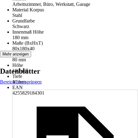
Arbeitszimmer, Büro, Werkstatt, Garage
Material Korpus
Stahl
Grundfarbe
Schwarz
Innenmaß Höhe
180 mm
Maße (BxHxT)
80x180x40
Breite
Mehr anzeigen
80 mm
Höhe
Datenblätter
180 mm
Tiefe
Bereich überspringen
40 mm
EAN
4255829184301