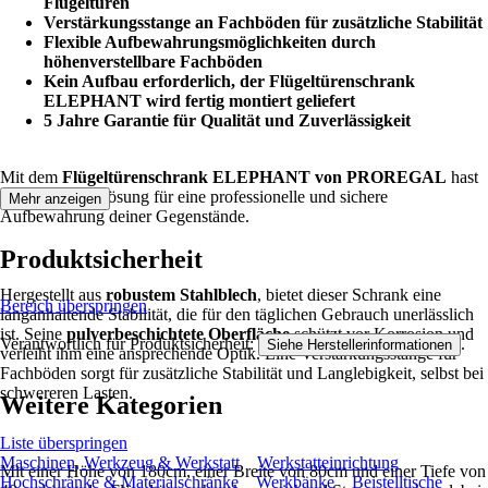
Flügeltüren
Verstärkungsstange an Fachböden für zusätzliche Stabilität
Flexible Aufbewahrungsmöglichkeiten durch
höhenverstellbare Fachböden
Kein Aufbau erforderlich, der Flügeltürenschrank
ELEPHANT wird fertig montiert geliefert
5 Jahre Garantie für Qualität und Zuverlässigkeit
Mit dem
Flügeltürenschrank ELEPHANT von PROREGAL
hast
Du
die ideale Lösung für eine professionelle und sichere
Mehr anzeigen
Aufbewahrung deiner Gegenstände.
Produktsicherheit
Hergestellt aus
robustem Stahlblech
, bietet dieser Schrank eine
Bereich überspringen
langanhaltende Stabilität, die für den täglichen Gebrauch unerlässlich
ist. Seine
pulverbeschichtete Oberfläche
schützt vor Korrosion und
Verantwortlich für Produktsicherheit:
.
Siehe Herstellerinformationen
verleiht ihm eine ansprechende Optik. Eine Verstärkungsstange für
Fachböden sorgt für zusätzliche Stabilität und Langlebigkeit, selbst bei
schwereren Lasten.
Weitere Kategorien
Liste überspringen
Maschinen, Werkzeug & Werkstatt
Werkstatteinrichtung
Mit einer Höhe von 180cm, einer Breite von 80cm und einer Tiefe von
Hochschränke & Materialschränke
Werkbänke
Beistelltische