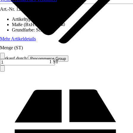
Art.-Nr.
12591675
Artikeltyp
:
Schrank
Maße (BxHxT)
:
80x180x40
Grundfarbe
:
Schwarz
Mehr Artikeldetails
Menge (ST)
Verkauf durch:
Procommerce Group
1 ST