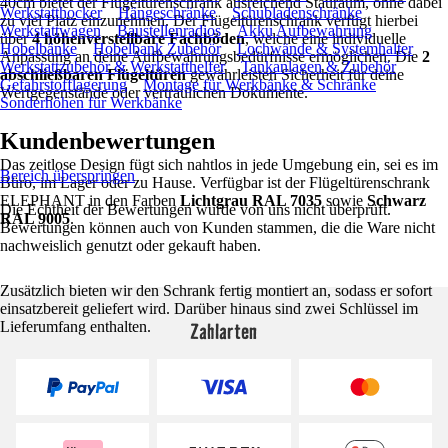
40cm bietet der Flügeltürenschrank ausreichend Stauraum, ohne dabei
Werkstatthocker
Hängeschränke
Schubladenschränke
zu viel Platz einzunehmen. Der Flügeltürenschrank verfügt hierbei
Werkstattwagen
Baustellenradios
Akku Aufbewahrung
über
4 höhenverstellbare Fachböden
, welche eine individuelle
Hobelbänke
Hobelbank Zubehör
Lochwände & Systemhalter
Anpassung an deine Aufbewahrungsbedürfnisse ermöglichen. Die
2
Werkstattzubehör & Werkstatthelfer
Tankanlagen & Zubehör
abschließbaren Flügeltüren
gewährleisten Sicherheit für deine
Gefahrstofflagerung
Montage für Werkbänke & Schränke
Wertgegenstände oder vertraulichen Dokumente.
Sonderhöhen für Werkbänke
Kundenbewertungen
Das zeitlose Design fügt sich nahtlos in jede Umgebung ein, sei es im
Bereich überspringen
Büro, im Lager oder zu Hause. Verfügbar ist der Flügeltürenschrank
ELEPHANT in den Farben
Lichtgrau RAL 7035
sowie
Schwarz
Die Echtheit der Bewertungen wurde von uns nicht überprüft.
RAL 9005
.
Bewertungen können auch von Kunden stammen, die die Ware nicht
nachweislich genutzt oder gekauft haben.
Zusätzlich bieten wir den Schrank fertig montiert an, sodass er sofort
einsatzbereit geliefert wird. Darüber hinaus sind zwei Schlüssel im
Zahlarten
Lieferumfang enthalten.