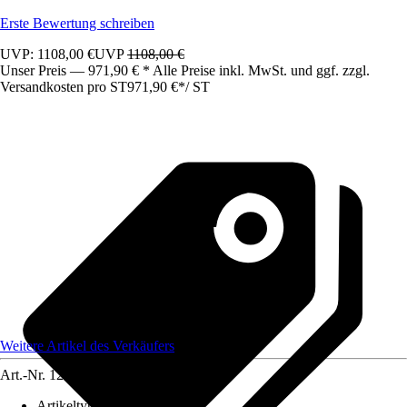
Erste Bewertung schreiben
UVP: 1108,00 €
UVP
1108,00 €
Unser Preis — 971,90 € * Alle Preise inkl. MwSt. und ggf. zzgl.
Versandkosten pro ST
971,90 €
*
/
ST
Weitere Artikel des Verkäufers
Art.-Nr.
12583425
Artikeltyp
:
Schrank