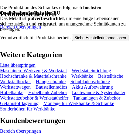
Die Produktion des Schrankes erfolgt nach
höchsten
Produktsicherheit
Qualitätsstandards in der EU
.
Das Metall ist
pulverbeschichtet
, um eine lange Lebensdauer
sicherzustellen und
entgratet
, um unangenehme Schnittkanten zu
Bereich überspringen
beseitigen.
Verantwortlich für Produktsicherheit:
.
Siehe Herstellerinformationen
Weitere Kategorien
Liste überspringen
Maschinen, Werkzeug & Werkstatt
Werkstatteinrichtung
Hochschränke & Materialschränke
Werkbänke
Beistelltische
Werkstatthocker
Hängeschränke
Schubladenschränke
Werkstattwagen
Baustellenradios
Akku Aufbewahrung
Hobelbänke
Hobelbank Zubehör
Lochwände & Systemhalter
Werkstattzubehör & Werkstatthelfer
Tankanlagen & Zubehör
Gefahrstofflagerung
Montage für Werkbänke & Schränke
Sonderhöhen für Werkbänke
Kundenbewertungen
Bereich überspringen