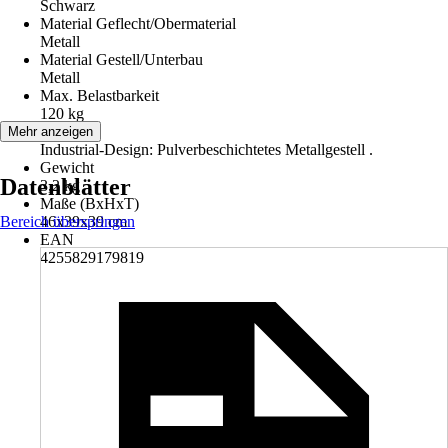
Schwarz
Material Geflecht/Obermaterial
Metall
Material Gestell/Unterbau
Metall
Max. Belastbarkeit
120 kg
Hinweis
Mehr anzeigen
Industrial-Design: Pulverbeschichtetes Metallgestell .
Gewicht
Datenblätter
3,2 kg
Maße (BxHxT)
Bereich überspringen
46x39x39 cm
EAN
4255829179819