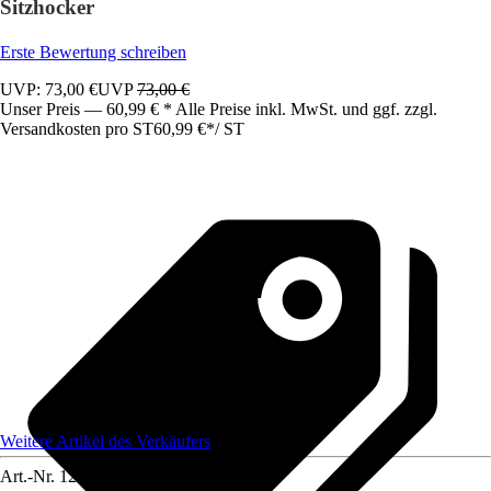
Sitzhocker
Erste Bewertung schreiben
UVP: 73,00 €
UVP
73,00 €
Unser Preis — 60,99 € * Alle Preise inkl. MwSt. und ggf. zzgl.
Versandkosten pro ST
60,99 €
*
/
ST
Weitere Artikel des Verkäufers
Art.-Nr.
12585277