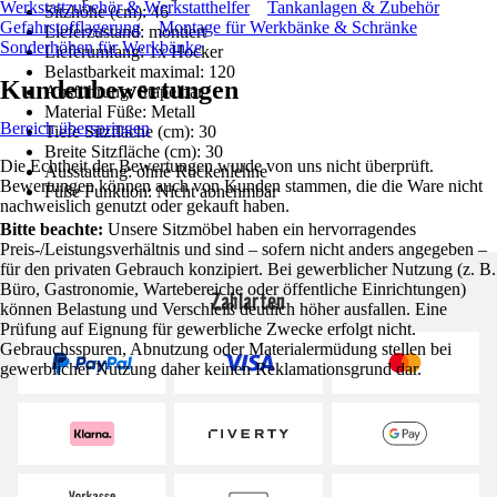
Werkstattzubehör & Werkstatthelfer
Tankanlagen & Zubehör
Sitzhöhe (cm): 46
Gefahrstofflagerung
Montage für Werkbänke & Schränke
Lieferzustand: montiert
Sonderhöhen für Werkbänke
Lieferumfang: 1x Hocker
Belastbarkeit maximal: 120
Kundenbewertungen
Ausführung: Stapelbar
Material Füße: Metall
Bereich überspringen
Tiefe Sitzfläche (cm): 30
Breite Sitzfläche (cm): 30
Die Echtheit der Bewertungen wurde von uns nicht überprüft.
Ausstattung: ohne Rückenlehne
Bewertungen können auch von Kunden stammen, die die Ware nicht
Füße Funktion: Nicht abnehmbar
nachweislich genutzt oder gekauft haben.
Bitte beachte:
Unsere Sitzmöbel haben ein hervorragendes
Preis-/Leistungsverhältnis und sind – sofern nicht anders angegeben –
für den privaten Gebrauch konzipiert. Bei gewerblicher Nutzung (z. B.
Büro, Gastronomie, Wartebereiche oder öffentliche Einrichtungen)
Zahlarten
können Belastung und Verschleiß deutlich höher ausfallen. Eine
Prüfung auf Eignung für gewerbliche Zwecke erfolgt nicht.
Gebrauchsspuren, Abnutzung oder Materialermüdung stellen bei
gewerblicher Nutzung daher keinen Reklamationsgrund dar.