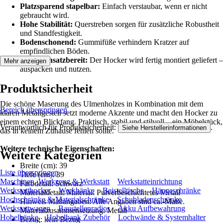
Platzsparend stapelbar:
Einfach verstaubar, wenn er nicht
gebraucht wird.
Hohe Stabilität:
Querstreben sorgen für zusätzliche Robustheit
und Standfestigkeit.
Bodenschonend:
Gummifüße verhindern Kratzer auf
empfindlichen Böden.
Sofort einsatzbereit:
Der Hocker wird fertig montiert geliefert –
Mehr anzeigen
auspacken und nutzen.
Produktsicherheit
Die schöne Maserung des Ulmenholzes in Kombination mit dem
Bereich überspringen
klaren Metallgestell setzt moderne Akzente und macht den Hocker zu
einem echten Blickfang. Praktisch, stabil und stilvoll – ein Möbelstück,
Verantwortlich für Produktsicherheit:
.
Siehe Herstellerinformationen
das in keinem Zuhause fehlen sollte.
Weitere technische Eigenschaften:
Weitere Kategorien
Breite (cm): 39
Liste überspringen
Tiefe (cm): 39
Maschinen, Werkzeug & Werkstatt
Werkstatteinrichtung
Farbdetail: Schwarz
Werkstatthocker
Werkbänke
Beistelltische
Hängeschränke
Materialdetail: Material: Pulverbeschichtetes Metall
Hochschränke & Materialschränke
Schubladenschränke
Hinweis Maßangaben: Alle Angaben sind ca.-Maße.
Werkstattwagen
Baustellenradios
Akku Aufbewahrung
Materialzusammensetzung: Metall
Hobelbänke
Hobelbank Zubehör
Lochwände & Systemhalter
Bezug: kein Bezug