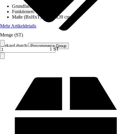
Grundfarbe
:
Schwarz
Funktionen
:
-
Maße (BxHxT)
:
46x39x39 cm
Mehr Artikeldetails
Menge (ST)
Verkauf durch:
Procommerce Group
1 ST