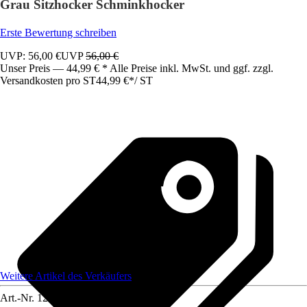
Grau Sitzhocker Schminkhocker
Erste Bewertung schreiben
UVP: 56,00 €
UVP
56,00 €
Unser Preis — 44,99 € * Alle Preise inkl. MwSt. und ggf. zzgl.
Versandkosten pro ST
44,99 €
*
/
ST
Weitere Artikel des Verkäufers
Art.-Nr.
12585236