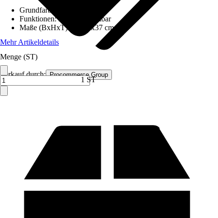
Grundfarbe
:
Grau
Funktionen
:
Höhenverstellbar
Maße (BxHxT)
:
57x37x37 cm
Mehr Artikeldetails
Menge (ST)
Verkauf durch:
Procommerce Group
1 ST