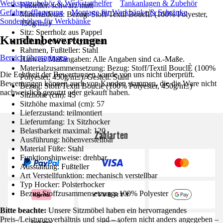
Werkstattzubehör & Werkstatthelfer
Tankanlagen & Zubehör
Fußteller: schwarz matt
Gefahrstofflagerung
Montage für Werkbänke & Schränke
Materialdetail: Bezug: Stoff/Textil BouclÈ (100% Polyester,
Sonderhöhen für Werkbänke
450g/m≤)
Sitz: Sperrholz aus Pappel
Kundenbewertungen
Füllung: 100% Polyurethan
Rahmen, Fußteller: Stahl
Bereich überspringen
Hinweis Maßangaben: Alle Angaben sind ca.-Maße.
Materialzusammensetzung: Bezug: Stoff/Textil BouclÈ (100%
Die Echtheit der Bewertungen wurde von uns nicht überprüft.
Polyester, 450g/m≤). Gestell: Stahl
Bewertungen können auch von Kunden stammen, die die Ware nicht
Bezug: Stoff/Textil Boucle (100% Polyester, 450g/m≤)
nachweislich genutzt oder gekauft haben.
Sitzhöhe (cm): 45
Sitzhöhe maximal (cm): 57
Lieferzustand: teilmontiert
Lieferumfang: 1x Sitzhocker
Belastbarkeit maximal: 120
Zahlarten
Ausführung: höhenverstellbar
Material Füße: Stahl
Funktionshinweise: drehbar
Ausstattung: Fußteller
Art Verstellfunktion: mechanisch verstellbar
Typ Hocker: Polsterhocker
Bezug Stoffzusammensetzung: 100% Polyester
Bitte beachte:
Unsere Sitzmöbel haben ein hervorragendes
Preis-/Leistungsverhältnis und sind – sofern nicht anders angegeben –