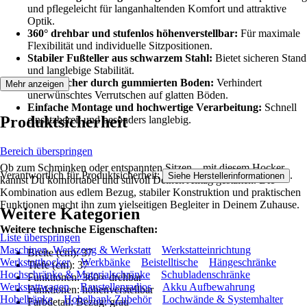
und pflegeleicht für langanhaltenden Komfort und attraktive
Optik.
360° drehbar und stufenlos höhenverstellbar:
Für maximale
Flexibilität und individuelle Sitzpositionen.
Stabiler Fußteller aus schwarzem Stahl:
Bietet sicheren Stand
und langlebige Stabilität.
Rutschsicher durch gummierten Boden:
Verhindert
Mehr anzeigen
unerwünschtes Verrutschen auf glatten Böden.
Einfache Montage und hochwertige Verarbeitung:
Schnell
Produktsicherheit
einsatzbereit und besonders langlebig.
Bereich überspringen
Ob zum Schminken oder entspannten Sitzen – mit diesem Hocker
Verantwortlich für Produktsicherheit:
.
Siehe Herstellerinformationen
kannst Du komfortabel und stilvoll Deinen Alltag gestalten. Die
Kombination aus edlem Bezug, stabiler Konstruktion und praktischen
Funktionen macht ihn zum vielseitigen Begleiter in Deinem Zuhause.
Weitere Kategorien
Weitere technische Eigenschaften:
Liste überspringen
Maschinen, Werkzeug & Werkstatt
Werkstatteinrichtung
Breite (cm): 37
Werkstatthocker
Werkbänke
Beistelltische
Hängeschränke
Tiefe (cm): 37
Hochschränke & Materialschränke
Schubladenschränke
Funktionen: 360∞ drehbar
Werkstattwagen
Baustellenradios
Akku Aufbewahrung
Funktionen: höhenverstellbar
Hobelbänke
Hobelbank Zubehör
Lochwände & Systemhalter
Farbdetail: Bezug: grau