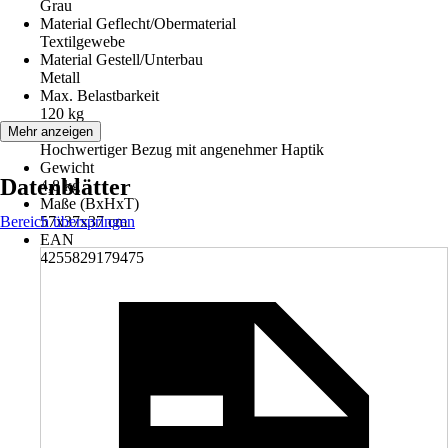
Grau
Material Geflecht/Obermaterial
Textilgewebe
Material Gestell/Unterbau
Metall
Max. Belastbarkeit
120 kg
Hinweis
Mehr anzeigen
Hochwertiger Bezug mit angenehmer Haptik
Gewicht
Datenblätter
4,8 kg
Maße (BxHxT)
Bereich überspringen
57x37x37 cm
EAN
4255829179475