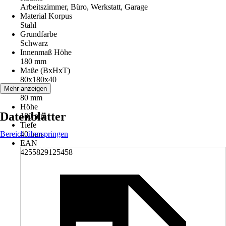
Arbeitszimmer, Büro, Werkstatt, Garage
Material Korpus
Stahl
Grundfarbe
Schwarz
Innenmaß Höhe
180 mm
Maße (BxHxT)
80x180x40
Breite
Mehr anzeigen
80 mm
Höhe
Datenblätter
180 mm
Tiefe
Bereich überspringen
40 mm
EAN
4255829125458