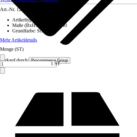
Art.-Nr.
12591692
Artikeltyp
:
Schrank
Maße (BxHxT)
:
80x180x40
Grundfarbe
:
Schwarz
Mehr Artikeldetails
Menge (ST)
Verkauf durch:
Procommerce Group
1 ST