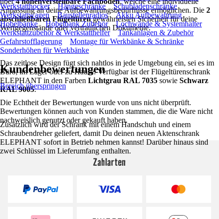
über
4 höhenverstellbare Fachböden
, welche eine individuelle
Werkstatthocker
Hängeschränke
Schubladenschränke
Anpassung an deine Aufbewahrungsbedürfnisse ermöglichen. Die
2
Werkstattwagen
Baustellenradios
Akku Aufbewahrung
abschließbaren Flügeltüren
gewährleisten Sicherheit für deine
Hobelbänke
Hobelbank Zubehör
Lochwände & Systemhalter
Wertgegenstände oder vertraulichen Dokumente.
Werkstattzubehör & Werkstatthelfer
Tankanlagen & Zubehör
Gefahrstofflagerung
Montage für Werkbänke & Schränke
Sonderhöhen für Werkbänke
Das zeitlose Design fügt sich nahtlos in jede Umgebung ein, sei es im
Kundenbewertungen
Büro, im Lager oder zu Hause. Verfügbar ist der Flügeltürenschrank
ELEPHANT in den Farben
Lichtgrau RAL 7035
sowie
Schwarz
Bereich überspringen
RAL 9005
.
Die Echtheit der Bewertungen wurde von uns nicht überprüft.
Bewertungen können auch von Kunden stammen, die die Ware nicht
nachweislich genutzt oder gekauft haben.
Zusätzlich wird der Schrank mit einem Handschuh und einem
Schraubendreher geliefert, damit Du deinen neuen Aktenschrank
ELEPHANT sofort in Betrieb nehmen kannst! Darüber hinaus sind
zwei Schlüssel im Lieferumfang enthalten.
Zahlarten