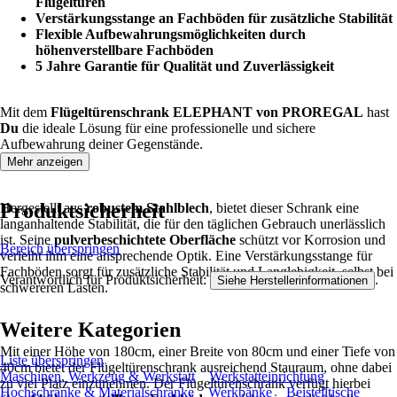
Flügeltüren
Verstärkungsstange an Fachböden für zusätzliche Stabilität
Flexible Aufbewahrungsmöglichkeiten durch
höhenverstellbare Fachböden
5 Jahre Garantie für Qualität und Zuverlässigkeit
Mit dem
Flügeltürenschrank ELEPHANT von PROREGAL
hast
Du
die ideale Lösung für eine professionelle und sichere
Aufbewahrung deiner Gegenstände.
Mehr anzeigen
Produktsicherheit
Hergestellt aus
robustem Stahlblech
, bietet dieser Schrank eine
langanhaltende Stabilität, die für den täglichen Gebrauch unerlässlich
ist. Seine
pulverbeschichtete Oberfläche
schützt vor Korrosion und
Bereich überspringen
verleiht ihm eine ansprechende Optik. Eine Verstärkungsstange für
Fachböden sorgt für zusätzliche Stabilität und Langlebigkeit, selbst bei
Verantwortlich für Produktsicherheit:
.
Siehe Herstellerinformationen
schwereren Lasten.
Weitere Kategorien
Mit einer Höhe von 180cm, einer Breite von 80cm und einer Tiefe von
Liste überspringen
40cm bietet der Flügeltürenschrank ausreichend Stauraum, ohne dabei
Maschinen, Werkzeug & Werkstatt
Werkstatteinrichtung
zu viel Platz einzunehmen. Der Flügeltürenschrank verfügt hierbei
Hochschränke & Materialschränke
Werkbänke
Beistelltische