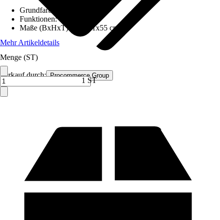
Grundfarbe
:
Schwarz
Funktionen
:
-
Maße (BxHxT)
:
105x51x55 cm
Mehr Artikeldetails
Menge (ST)
Verkauf durch:
Procommerce Group
1 ST