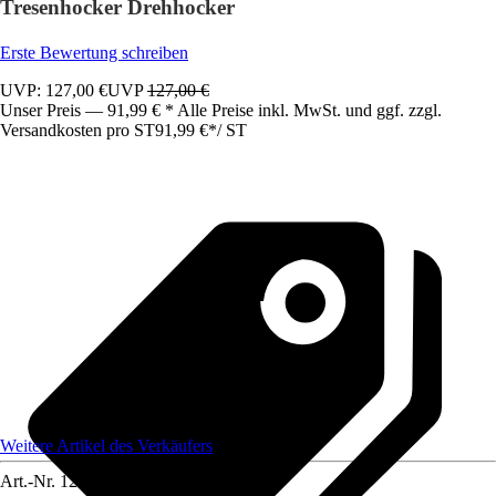
Tresenhocker Drehhocker
Erste Bewertung schreiben
UVP: 127,00 €
UVP
127,00 €
Unser Preis — 91,99 € * Alle Preise inkl. MwSt. und ggf. zzgl.
Versandkosten pro ST
91,99 €
*
/
ST
Weitere Artikel des Verkäufers
Art.-Nr.
12585246