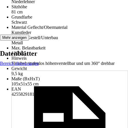
Niederlehner
Sitzhöhe
81 cm
Grundfarbe
Schwarz
Material Geflecht/Obermaterial
Kunstleder
Material Gestell/Unterbau
Mehr anzeigen
Metall
Max. Belastbarkeit
Datenblätter
120 kg
Hinweis
Bereich überspringen
Flexibel: stufenlos höhenverstellbar und um 360° drehbar
Gewicht
9,5 kg
Maße (BxHxT)
105x51x55 cm
EAN
4255829181225