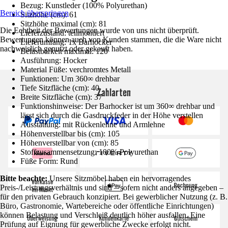
Bezug: Kunstleder (100% Polyurethan)
Bereich überspringen
Sitzhöhe (cm): 61
Sitzhöhe maximal (cm): 81
Die Echtheit der Bewertungen wurde von uns nicht überprüft.
Lieferzustand: teilmontiert
Bewertungen können auch von Kunden stammen, die die Ware nicht
Lieferumfang: 1x Barhocker
nachweislich genutzt oder gekauft haben.
Belastbarkeit maximal: 120
Ausführung: Hocker
Material Füße: verchromtes Metall
Funktionen: Um 360∞ drehbar
Tiefe Sitzfläche (cm): 40
Zahlarten
Breite Sitzfläche (cm): 37
Funktionshinweise: Der Barhocker ist um 360∞ drehbar und
lässt sich durch die Gasdruckfeder in der Höhe verstellen
Ausstattung: mit Rückenlehne und Armlehne
Höhenverstellbar bis (cm): 105
Höhenverstellbar von (cm): 85
Stoffzusammensetzung: 100% Polyurethan
Füße Form: Rund
Bitte beachte:
Unsere Sitzmöbel haben ein hervorragendes
Preis-/Leistungsverhältnis und sind – sofern nicht anders angegeben –
für den privaten Gebrauch konzipiert. Bei gewerblicher Nutzung (z. B.
Büro, Gastronomie, Wartebereiche oder öffentliche Einrichtungen)
können Belastung und Verschleiß deutlich höher ausfallen. Eine
Prüfung auf Eignung für gewerbliche Zwecke erfolgt nicht.