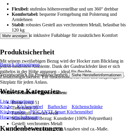
Flexibel:
stufenlos höhenverstellbar und um 360° drehbar
Komfortabel:
bequeme Formgebung mit Polsterung und
Armlehnen
Stabil:
robustes Gestell aus verchromtem Metall, belastbar bis
120 kg
Praktisch:
inklusive Fußablage für zusätzlichen Komfort
Mehr anzeigen
Produktsicherheit
Mit seinem zweifarbigen Bezug wird der Hocker zum Blickfang in
Bereich überspringen
jedem modernen Ambiente. Dank der Gasdruckfeder lässt er sich
mühelos in der Höhe anpassen – ideal für flexible
Verantwortlich für Produktsicherheit:
.
Siehe Herstellerinformationen
Einsatzmöglichkeiten. Ein funktionaler, stilvoller und langlebiger
Sitzplatz für jeden Anlass.
Weitere Kategorien
Weitere technische Eigenschaften:
Liste überspringen
Breite (cm): 51
Küche
Küchenmöbel
Barhocker
Küchenschränke
Tiefe (cm): 55
Küchenzeilen
PICCANTE Smart Küchenmöbel
Farbdetail: schwarz-weiß
Hauswirtschaftsraum
Materialdetail: Bezug: Kunstleder (100% Polyurethan)
Gestell: verchromtes Metall
Kundenbewertungen
Hinweis Maßangaben: Alle Angaben sind ca.-Maße.