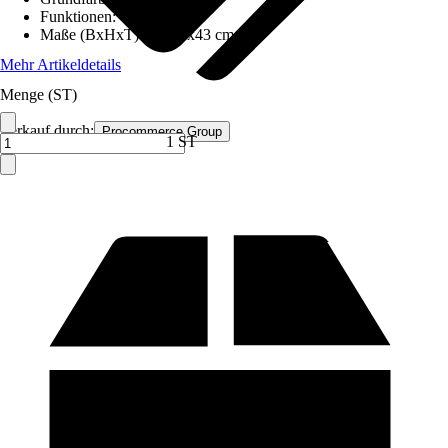
Funktionen
:
-
Maße (BxHxT)
:
77x43x43 cm
Mehr Artikeldetails
Menge (ST)
Verkauf durch:
Procommerce Group
1 ST