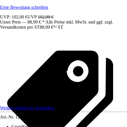
Erste Bewertung schreiben
UVP: 102,00 €
UVP
102,00 €
Unser Preis — 88,99 € * Alle Preise inkl. MwSt. und ggf. zzgl.
Versandkosten pro ST
88,99 €
*
/
ST
Weitere Artikel des Verkäufers
Art.-Nr.
12585081
Grundfarbe
:
Weiß