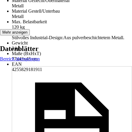
Material Geflecht/Obermaterial
Metall
Material Gestell/Unterbau
Metall
Max. Belastbarkeit
120 kg
Hinweis
Mehr anzeigen
Stilvolles Industrial-Design:Aus pulverbeschichtetem Metall.
Gewicht
Datenblätter
2 kg
Maße (BxHxT)
Bereich überspringen
77x43x43 cm
EAN
4255829181911