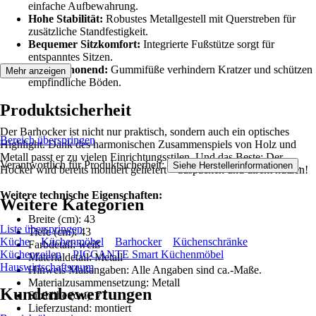
einfache Aufbewahrung.
Hohe Stabilität:
Robustes Metallgestell mit Querstreben für
zusätzliche Standfestigkeit.
Bequemer Sitzkomfort:
Integrierte Fußstütze sorgt für
entspanntes Sitzen.
Bodenschonend:
Gummifüße verhindern Kratzer und schützen
Mehr anzeigen
empfindliche Böden.
Produktsicherheit
Der Barhocker ist nicht nur praktisch, sondern auch ein optisches
Bereich überspringen
Highlight. Dank des harmonischen Zusammenspiels von Holz und
Metall passt er zu vielen Einrichtungsstilen. Und das Beste: Der
Verantwortlich für Produktsicherheit:
.
Siehe Herstellerinformationen
Hocker wird bereits montiert geliefert – auspacken und direkt nutzen!
Weitere technische Eigenschaften:
Weitere Kategorien
Breite (cm): 43
Liste überspringen
Tiefe (cm): 43
Küche
Küchenmöbel
Barhocker
Küchenschränke
Farbdetail: weiß
Küchenzeilen
PICCANTE Smart Küchenmöbel
Materialdetail: Metall
Hauswirtschaftsraum
Hinweis Maßangaben: Alle Angaben sind ca.-Maße.
Materialzusammensetzung: Metall
Kundenbewertungen
Sitzhöhe (cm): 77
Lieferzustand: montiert