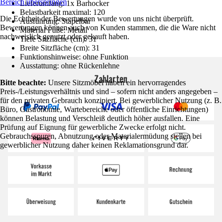
Bereich überspringen
Lieferumfang: 1x Barhocker
Belastbarkeit maximal: 120
Die Echtheit der Bewertungen wurde von uns nicht überprüft.
Ausführung: Stapelbar
Bewertungen können auch von Kunden stammen, die die Ware nicht
Material Füße: Metall
nachweislich genutzt oder gekauft haben.
Tiefe Sitzfläche (cm): 31
Breite Sitzfläche (cm): 31
Funktionshinweise: ohne Funktion
Ausstattung: ohne Rückenlehne
Zahlarten
Bitte beachte:
Unsere Sitzmöbel haben ein hervorragendes
Preis-/Leistungsverhältnis und sind – sofern nicht anders angegeben –
für den privaten Gebrauch konzipiert. Bei gewerblicher Nutzung (z. B.
Büro, Gastronomie, Wartebereiche oder öffentliche Einrichtungen)
können Belastung und Verschleiß deutlich höher ausfallen. Eine
Prüfung auf Eignung für gewerbliche Zwecke erfolgt nicht.
Gebrauchsspuren, Abnutzung oder Materialermüdung stellen bei
gewerblicher Nutzung daher keinen Reklamationsgrund dar.