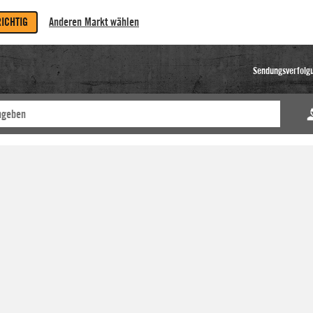
RICHTIG
Anderen Markt wählen
Sendungsverfolg