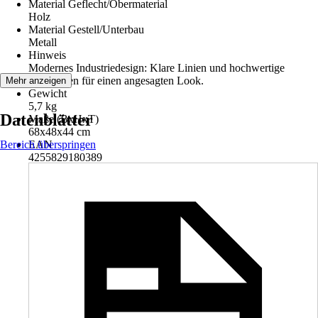
Material Geflecht/Obermaterial
Holz
Material Gestell/Unterbau
Metall
Hinweis
Modernes Industriedesign: Klare Linien und hochwertige
Materialien für einen angesagten Look.
Mehr anzeigen
Gewicht
5,7 kg
Datenblätter
Maße (BxHxT)
68x48x44 cm
Bereich überspringen
EAN
4255829180389