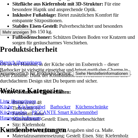
Sitzfläche aus Kiefernholz mit 3D-Struktur:
Für eine
besondere Haptik und ansprechende Optik.
Inklusive Fußablage:
Bietet zusätzlichen Komfort für
entspannte Sitzpositionen.
Stabiles Eisen-Gestell:
Pulverbeschichtet und besonders
belastbar bis 150 kg.
Mehr anzeigen
Fußbodenschoner:
Schützen Deinen Boden vor Kratzern und
sorgen für geräuscharmes Verschieben.
Produktsicherheit
Bereich überspringen
Ob an der Hausbar, in der Küche oder im Essbereich – dieser
Barhocker ist vielseitig einsetzbar und bringt rustikalen Charme in
Verantwortlich für Produktsicherheit:
.
Siehe Herstellerinformationen
Dein Zuhause. Dank der Kombination aus robustem Material und
durchdachtem Design sitzt Du bequem und sicher.
Weitere Kategorien
Weitere technische Eigenschaften:
Liste überspringen
Breite (cm): 48
Küche
Küchenmöbel
Barhocker
Küchenschränke
Tiefe (cm): 44
Küchenzeilen
PICCANTE Smart Küchenmöbel
Farbdetail: natur
Hauswirtschaftsraum
Materialdetail: Gestell: Eisen, pulverbeschichtet
Sitz: Kiefernholz
Kundenbewertungen
Hinweis Maßangaben: Alle Angaben sind ca. Maße.
Materialzusammensetzung: Gestell: Eisen. Sitz: Kiefernholz