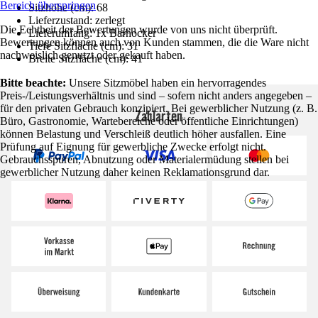
Bereich überspringen
Sitzhöhe (cm): 68
Lieferzustand: zerlegt
Die Echtheit der Bewertungen wurde von uns nicht überprüft.
Lieferumfang: 1x Barhocker
Bewertungen können auch von Kunden stammen, die die Ware nicht
Tiefe Sitzfläche (cm): 31
nachweislich genutzt oder gekauft haben.
Breite Sitzfläche (cm): 41
Bitte beachte:
Unsere Sitzmöbel haben ein hervorragendes
Preis-/Leistungsverhältnis und sind – sofern nicht anders angegeben –
für den privaten Gebrauch konzipiert. Bei gewerblicher Nutzung (z. B.
Zahlarten
Büro, Gastronomie, Wartebereiche oder öffentliche Einrichtungen)
können Belastung und Verschleiß deutlich höher ausfallen. Eine
Prüfung auf Eignung für gewerbliche Zwecke erfolgt nicht.
Gebrauchsspuren, Abnutzung oder Materialermüdung stellen bei
gewerblicher Nutzung daher keinen Reklamationsgrund dar.