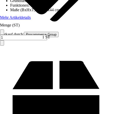
Grundfarbe
:
Braun
Funktionen
:
-
Maße (BxHxT)
:
68x48x44 cm
Mehr Artikeldetails
Menge (ST)
Verkauf durch:
Procommerce Group
1 ST