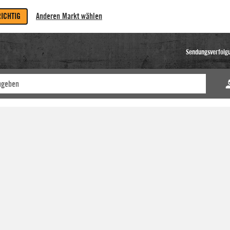
RICHTIG
Anderen Markt wählen
Sendungsverfolg