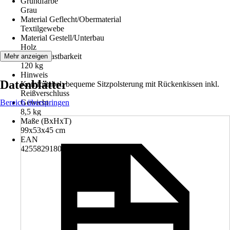
Grundfarbe
Grau
Material Geflecht/Obermaterial
Textilgewebe
Material Gestell/Unterbau
Holz
Max. Belastbarkeit
Mehr anzeigen
120 kg
Hinweis
Datenblätter
Komfortabel: bequeme Sitzpolsterung mit Rückenkissen inkl.
Reißverschluss
Bereich überspringen
Gewicht
8,5 kg
Maße (BxHxT)
99x53x45 cm
EAN
4255829180730