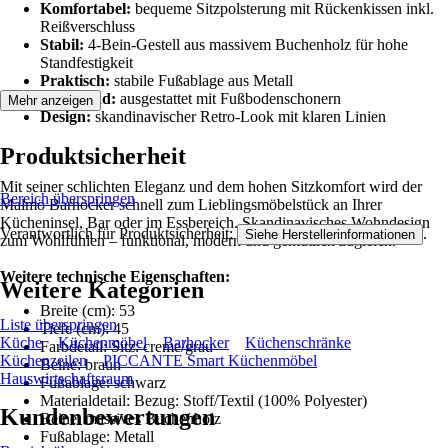
Komfortabel:
bequeme Sitzpolsterung mit Rückenkissen inkl.
Reißverschluss
Stabil:
4-Bein-Gestell aus massivem Buchenholz für hohe
Standfestigkeit
Praktisch:
stabile Fußablage aus Metall
Schützend:
ausgestattet mit Fußbodenschonern
Mehr anzeigen
Design:
skandinavischer Retro-Look mit klaren Linien
Produktsicherheit
Mit seiner schlichten Eleganz und dem hohen Sitzkomfort wird der
Bereich überspringen
Malmö Barhocker schnell zum Lieblingsmöbelstück an Ihrer
Kücheninsel, Bar oder im Essbereich. Skandinavisches Wohndesign
Verantwortlich für Produktsicherheit:
.
Siehe Herstellerinformationen
zum Wohlfühlen – funktional, modern und gemütlich zugleich.
Weitere technische Eigenschaften:
Weitere Kategorien
Breite (cm): 53
Liste überspringen
Tiefe (cm): 45
Küche
Küchenmöbel
Barhocker
Küchenschränke
Farbdetail: Sitz: creme/grau
Küchenzeilen
PICCANTE Smart Küchenmöbel
Beine: braun
Hauswirtschaftsraum
Fußablage: schwarz
Materialdetail: Bezug: Stoff/Textil (100% Polyester)
Kundenbewertungen
Beine: massives Buchenholz
Fußablage: Metall