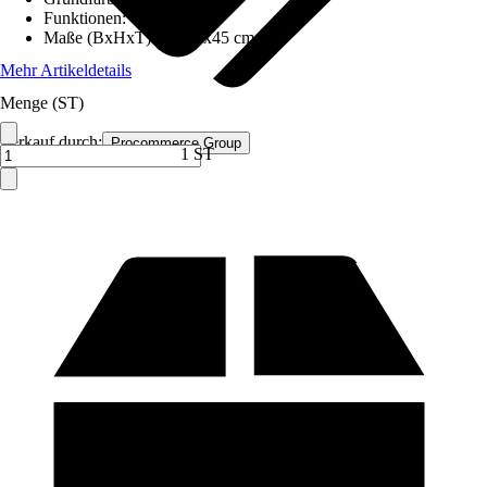
Funktionen
:
-
Maße (BxHxT)
:
99x53x45 cm
Mehr Artikeldetails
Menge (ST)
Verkauf durch:
Procommerce Group
1 ST