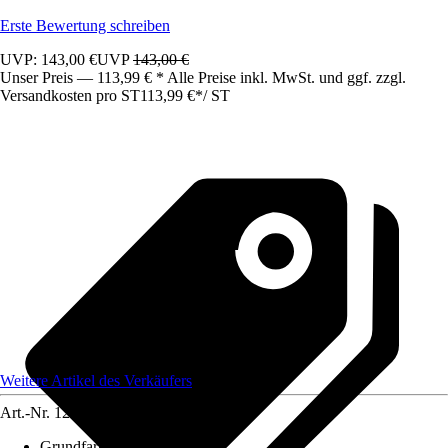
Erste Bewertung schreiben
UVP: 143,00 €
UVP
143,00 €
Unser Preis — 113,99 € * Alle Preise inkl. MwSt. und ggf. zzgl.
Versandkosten pro ST
113,99 €
*
/
ST
Weitere Artikel des Verkäufers
Art.-Nr.
12585281
Grundfarbe
:
Grau