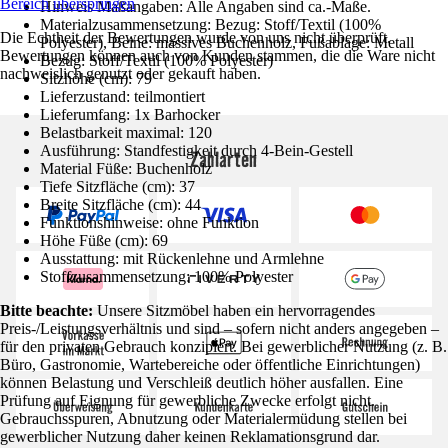
Bereich überspringen
Hinweis Maßangaben: Alle Angaben sind ca.-Maße.
Materialzusammensetzung: Bezug: Stoff/Textil (100%
Die Echtheit der Bewertungen wurde von uns nicht überprüft.
Polyester), Beine: massives Buchenholz, Fußablage: Metall
Bewertungen können auch von Kunden stammen, die die Ware nicht
Bezug: Stoff/Textil (100% Polyester)
nachweislich genutzt oder gekauft haben.
Sitzhöhe (cm): 79
Lieferzustand: teilmontiert
Lieferumfang: 1x Barhocker
Belastbarkeit maximal: 120
Ausführung: Standfestigkeit durch 4-Bein-Gestell
Zahlarten
Material Füße: Buchenholz
Tiefe Sitzfläche (cm): 37
Breite Sitzfläche (cm): 44
Funktionshinweise: ohne Funktion
Höhe Füße (cm): 69
Ausstattung: mit Rückenlehne und Armlehne
Stoffzusammensetzung: 100% Polyester
Bitte beachte:
Unsere Sitzmöbel haben ein hervorragendes
Preis-/Leistungsverhältnis und sind – sofern nicht anders angegeben –
für den privaten Gebrauch konzipiert. Bei gewerblicher Nutzung (z. B.
Büro, Gastronomie, Wartebereiche oder öffentliche Einrichtungen)
können Belastung und Verschleiß deutlich höher ausfallen. Eine
Prüfung auf Eignung für gewerbliche Zwecke erfolgt nicht.
Gebrauchsspuren, Abnutzung oder Materialermüdung stellen bei
gewerblicher Nutzung daher keinen Reklamationsgrund dar.