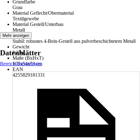
Grundfarbe
Grau
Material Geflecht/Obermaterial
Textilgewebe
Material Gestell/Unterbau
Metall
Hinweis
Mehr anzeigen
Stabil: robustes 4-Bein-Gestell aus pulverbeschichtetem Metall
Gewicht
Datenblätter
8,2 kg
Maße (BxHxT)
Bereich überspringen
105x54x53 cm
EAN
4255829181331