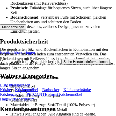
Rückenkissen (mit Reißverschluss)
Praktisch:
Fußablage für bequemes Sitzen, auch über längere
Zeit
Bodenschonend:
verstellbare Füße mit Schonern gleichen
Unebenheiten aus und schützen den Boden
Modern:
dezentes, zeitloses Design, passend zu vielen
Mehr anzeigen
Einrichtungsstilen
Produktsicherheit
Die gepolsterten Sitz- und Rückenflächen in Kombination mit den
Bereich überspringen
bequemen Armlehnen laden zum entspannten Verweilen ein. Das
Rückenkissen mit Reißverschluss ist nicht nur komfortabel, sondern
Verantwortlich für Produktsicherheit:
.
Siehe Herstellerinformationen
auch praktisch in der Pflege. Dank der stabilen Fußablage bleibt selbst
langes Sitzen angenehm.
Weitere Kategorien
Weitere technische Eigenschaften:
Liste überspringen
Breite (cm): 54
Küche
Küchenmöbel
Barhocker
Küchenschränke
Tiefe (cm): 53
Küchenzeilen
PICCANTE Smart Küchenmöbel
Farbdetail: Bezug: dunkelgrau
Hauswirtschaftsraum
Gestell: schwarz
Materialdetail: Bezug: Stoff/Textil (100% Polyester)
Kundenbewertungen
Gestell: pulverbeschichtetes Metall
Hinweis Maßangaben: Alle Angaben sind ca.-Maße.