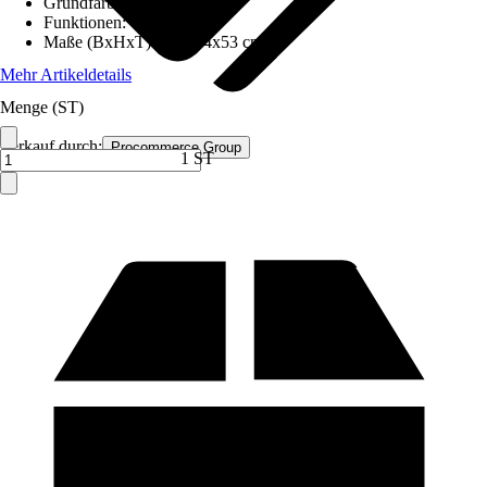
Grundfarbe
:
Grau
Funktionen
:
-
Maße (BxHxT)
:
105x54x53 cm
Mehr Artikeldetails
Menge (ST)
Verkauf durch:
Procommerce Group
1 ST