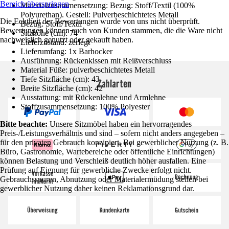
Bereich überspringen
Materialzusammensetzung: Bezug: Stoff/Textil (100%
Polyurethan). Gestell: Pulverbeschichtetes Metall
Die Echtheit der Bewertungen wurde von uns nicht überprüft.
Bezug: Stoff/Textil
Bewertungen können auch von Kunden stammen, die die Ware nicht
Sitzhöhe (cm): 74
nachweislich genutzt oder gekauft haben.
Lieferzustand: zerlegt
Lieferumfang: 1x Barhocker
Ausführung: Rückenkissen mit Reißverschluss
Material Füße: pulverbeschichtetes Metall
Tiefe Sitzfläche (cm): 43
Zahlarten
Breite Sitzfläche (cm): 42
Ausstattung: mit Rückenlehne und Armlehne
Stoffzusammensetzung: 100% Polyester
Bitte beachte:
Unsere Sitzmöbel haben ein hervorragendes
Preis-/Leistungsverhältnis und sind – sofern nicht anders angegeben –
für den privaten Gebrauch konzipiert. Bei gewerblicher Nutzung (z. B.
Büro, Gastronomie, Wartebereiche oder öffentliche Einrichtungen)
können Belastung und Verschleiß deutlich höher ausfallen. Eine
Prüfung auf Eignung für gewerbliche Zwecke erfolgt nicht.
Gebrauchsspuren, Abnutzung oder Materialermüdung stellen bei
gewerblicher Nutzung daher keinen Reklamationsgrund dar.