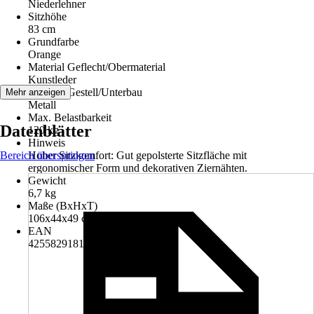
Niederlehner
Sitzhöhe
83 cm
Grundfarbe
Orange
Material Geflecht/Obermaterial
Kunstleder
Material Gestell/Unterbau
Mehr anzeigen
Metall
Max. Belastbarkeit
Datenblätter
120 kg
Hinweis
Bereich überspringen
Hoher Sitzkomfort: Gut gepolsterte Sitzfläche mit
ergonomischer Form und dekorativen Ziernähten.
Gewicht
6,7 kg
Maße (BxHxT)
106x44x49 cm
EAN
4255829181638