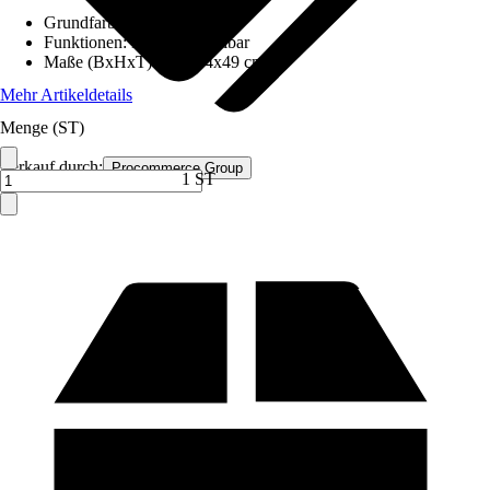
Grundfarbe
:
Orange
Funktionen
:
Höhenverstellbar
Maße (BxHxT)
:
106x44x49 cm
Mehr Artikeldetails
Menge (ST)
Verkauf durch:
Procommerce Group
1 ST