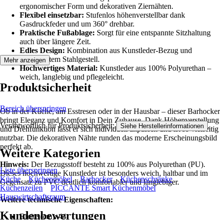
ergonomischer Form und dekorativen Ziernähten.
Flexibel einsetzbar:
Stufenlos höhenverstellbar dank
Gasdruckfeder und um 360° drehbar.
Praktische Fußablage:
Sorgt für eine entspannte Sitzhaltung
auch über längere Zeit.
Edles Design:
Kombination aus Kunstleder-Bezug und
verchromtem Stahlgestell.
Mehr anzeigen
Hochwertiges Material:
Kunstleder aus 100% Polyurethan –
weich, langlebig und pflegeleicht.
Produktsicherheit
Bereich überspringen
Ob in der Küche, am Esstresen oder in der Hausbar – dieser Barhocker
bringt Eleganz und Komfort in Dein Zuhause. Dank Höhenverstellung
Verantwortlich für Produktsicherheit:
.
Siehe Herstellerinformationen
und Drehfunktion lässt er sich individuell anpassen und ist so vielseitig
nutzbar. Die dekorativen Nähte runden das moderne Erscheinungsbild
perfekt ab.
Weitere Kategorien
Hinweis:
Der Bezugsstoff besteht zu 100% aus Polyurethan (PU).
Liste überspringen
Dieses hochwertige Kunstleder ist besonders weich, haltbar und im
Küche
Küchenmöbel
Barhocker
Küchenschränke
Gegensatz zu PVC deutlich komfortabler und langlebiger.
Küchenzeilen
PICCANTE Smart Küchenmöbel
Hauswirtschaftsraum
Weitere technische Eigenschaften:
Kundenbewertungen
Breite (cm): 44