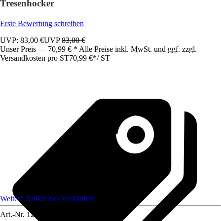
Tresenhocker
Erste Bewertung schreiben
UVP: 83,00 €
UVP
83,00 €
Unser Preis — 70,99 € * Alle Preise inkl. MwSt. und ggf. zzgl.
Versandkosten pro ST
70,99 €
*
/
ST
Weitere Artikel des Verkäufers
Art.-Nr.
12585192