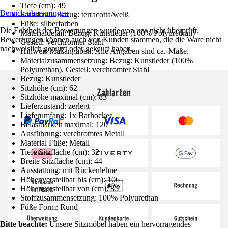
Tiefe (cm): 49
Bereich überspringen
Farbdetail: Bezug: terracotta/weiß
Füße: silberfarben
Die Echtheit der Bewertungen wurde von uns nicht überprüft.
Materialdetail: Bezug: Kunstleder (100% Polyurethan)
Bewertungen können auch von Kunden stammen, die die Ware nicht
Gestell: verchromter Stahl
nachweislich genutzt oder gekauft haben.
Hinweis Maßangaben: Alle Angaben sind ca.-Maße.
Materialzusammensetzung: Bezug: Kunstleder (100%
Polyurethan). Gestell: verchromter Stahl
Bezug: Kunstleder
Sitzhöhe (cm): 62
Zahlarten
Sitzhöhe maximal (cm): 83
Lieferzustand: zerlegt
Lieferumfang: 1x Barhocker
Belastbarkeit maximal: 120
Ausführung: verchromtes Metall
Material Füße: Metall
Tiefe Sitzfläche (cm): 32
Breite Sitzfläche (cm): 44
Ausstattung: mit Rückenlehne
Höhenverstellbar bis (cm): 106
Höhenverstellbar von (cm): 85
Stoffzusammensetzung: 100% Polyurethan
Füße Form: Rund
Bitte beachte:
Unsere Sitzmöbel haben ein hervorragendes