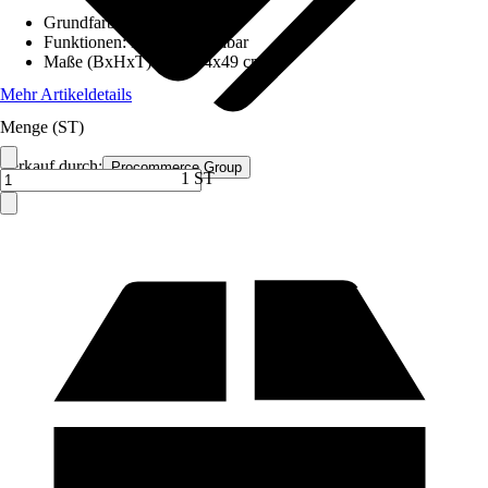
Grundfarbe
:
Rot
Funktionen
:
Höhenverstellbar
Maße (BxHxT)
:
106x44x49 cm
Mehr Artikeldetails
Menge (ST)
Verkauf durch:
Procommerce Group
1 ST