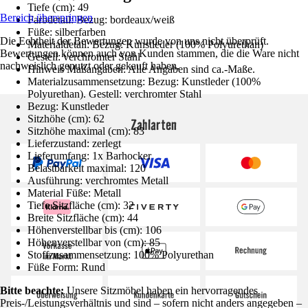
Tiefe (cm): 49
Bereich überspringen
Farbdetail: Bezug: bordeaux/weiß
Füße: silberfarben
Die Echtheit der Bewertungen wurde von uns nicht überprüft.
Materialdetail: Bezug: Kunstleder (100% Polyurethan)
Bewertungen können auch von Kunden stammen, die die Ware nicht
Gestell: verchromter Stahl
nachweislich genutzt oder gekauft haben.
Hinweis Maßangaben: Alle Angaben sind ca.-Maße.
Materialzusammensetzung: Bezug: Kunstleder (100%
Polyurethan). Gestell: verchromter Stahl
Bezug: Kunstleder
Sitzhöhe (cm): 62
Zahlarten
Sitzhöhe maximal (cm): 83
Lieferzustand: zerlegt
Lieferumfang: 1x Barhocker
Belastbarkeit maximal: 120
Ausführung: verchromtes Metall
Material Füße: Metall
Tiefe Sitzfläche (cm): 32
Breite Sitzfläche (cm): 44
Höhenverstellbar bis (cm): 106
Höhenverstellbar von (cm): 85
Stoffzusammensetzung: 100% Polyurethan
Füße Form: Rund
Bitte beachte:
Unsere Sitzmöbel haben ein hervorragendes
Preis-/Leistungsverhältnis und sind – sofern nicht anders angegeben –