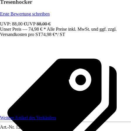
Tresenhocker
Erste Bewertung schreiben
UVP: 88,00 €
UVP
88,00 €
Unser Preis — 74,98 € * Alle Preise inkl. MwSt. und ggf. zzgl.
Versandkosten pro ST
74,98 €
*
/
ST
Weitere Artikel des Verkäufers
Art.-Nr.
12585188