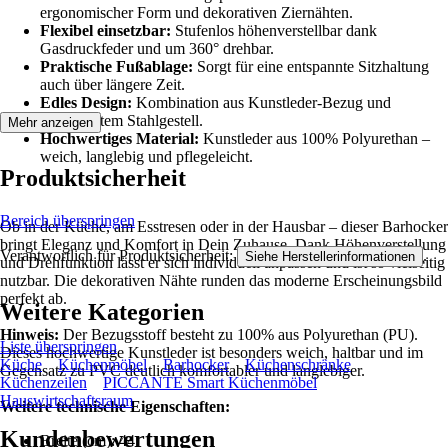
ergonomischer Form und dekorativen Ziernähten.
Flexibel einsetzbar:
Stufenlos höhenverstellbar dank
Gasdruckfeder und um 360° drehbar.
Praktische Fußablage:
Sorgt für eine entspannte Sitzhaltung
auch über längere Zeit.
Edles Design:
Kombination aus Kunstleder-Bezug und
verchromtem Stahlgestell.
Mehr anzeigen
Hochwertiges Material:
Kunstleder aus 100% Polyurethan –
weich, langlebig und pflegeleicht.
Produktsicherheit
Bereich überspringen
Ob in der Küche, am Esstresen oder in der Hausbar – dieser Barhocker
bringt Eleganz und Komfort in Dein Zuhause. Dank Höhenverstellung
Verantwortlich für Produktsicherheit:
.
Siehe Herstellerinformationen
und Drehfunktion lässt er sich individuell anpassen und ist so vielseitig
nutzbar. Die dekorativen Nähte runden das moderne Erscheinungsbild
perfekt ab.
Weitere Kategorien
Hinweis:
Der Bezugsstoff besteht zu 100% aus Polyurethan (PU).
Liste überspringen
Dieses hochwertige Kunstleder ist besonders weich, haltbar und im
Küche
Küchenmöbel
Barhocker
Küchenschränke
Gegensatz zu PVC deutlich komfortabler und langlebiger.
Küchenzeilen
PICCANTE Smart Küchenmöbel
Hauswirtschaftsraum
Weitere technische Eigenschaften:
Kundenbewertungen
Breite (cm): 44