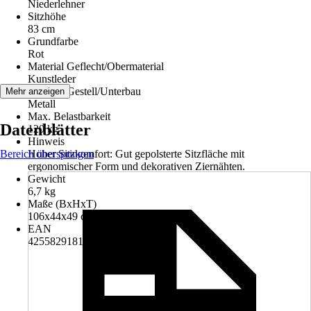
Niederlehner
Sitzhöhe
83 cm
Grundfarbe
Rot
Material Geflecht/Obermaterial
Kunstleder
Material Gestell/Unterbau
Mehr anzeigen
Metall
Max. Belastbarkeit
Datenblätter
120 kg
Hinweis
Bereich überspringen
Hoher Sitzkomfort: Gut gepolsterte Sitzfläche mit
ergonomischer Form und dekorativen Ziernähten.
Gewicht
6,7 kg
Maße (BxHxT)
106x44x49 cm
EAN
4255829181669