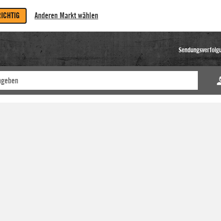
RICHTIG
Anderen Markt wählen
Sendungsverfolg