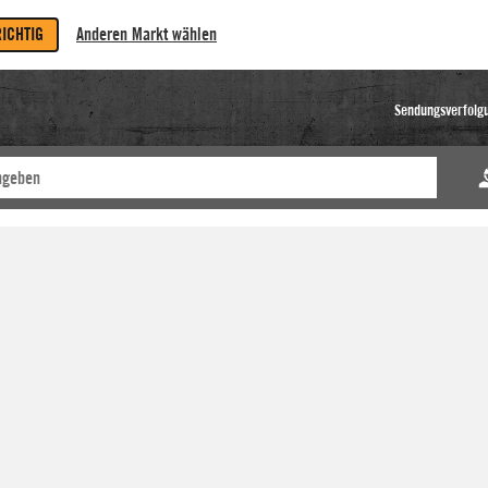
RICHTIG
Anderen Markt wählen
Sendungsverfolg