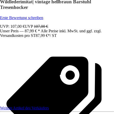
Wildlederimitat| vintage hellbraun Barstuhl
Tresenhocker
Erste Bewertung schreiben
UVP: 107,00 €
UVP
107,00 €
Unser Preis — 87,99 € * Alle Preise inkl. MwSt. und ggf. zzgl.
Versandkosten pro ST
87,99 €
*
/
ST
Weitere Artikel des Verkäufers