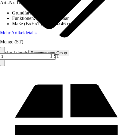
Art.-Nr.
12585269
Grundfarbe
:
Braun
Funktionen
:
Höhenverstellbar
Maße (BxHxT)
:
116x44x46 cm
Mehr Artikeldetails
Menge (ST)
Verkauf durch:
Procommerce Group
1 ST