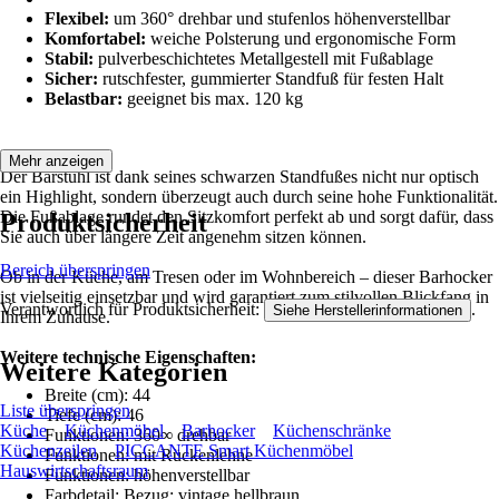
Flexibel:
um 360° drehbar und stufenlos höhenverstellbar
Komfortabel:
weiche Polsterung und ergonomische Form
Stabil:
pulverbeschichtetes Metallgestell mit Fußablage
Sicher:
rutschfester, gummierter Standfuß für festen Halt
Belastbar:
geeignet bis max. 120 kg
Mehr anzeigen
Der Barstuhl ist dank seines schwarzen Standfußes nicht nur optisch
ein Highlight, sondern überzeugt auch durch seine hohe Funktionalität.
Die Fußablage rundet den Sitzkomfort perfekt ab und sorgt dafür, dass
Produktsicherheit
Sie auch über längere Zeit angenehm sitzen können.
Bereich überspringen
Ob in der Küche, am Tresen oder im Wohnbereich – dieser Barhocker
ist vielseitig einsetzbar und wird garantiert zum stilvollen Blickfang in
Verantwortlich für Produktsicherheit:
.
Siehe Herstellerinformationen
Ihrem Zuhause.
Weitere technische Eigenschaften:
Weitere Kategorien
Breite (cm): 44
Liste überspringen
Tiefe (cm): 46
Küche
Küchenmöbel
Barhocker
Küchenschränke
Funktionen: 360∞ drehbar
Küchenzeilen
PICCANTE Smart Küchenmöbel
Funktionen: mit Rückenlehne
Hauswirtschaftsraum
Funktionen: höhenverstellbar
Farbdetail: Bezug: vintage hellbraun