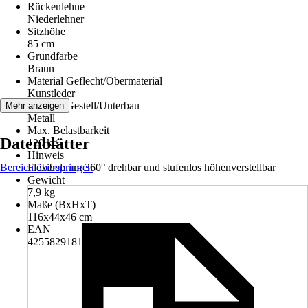
Rückenlehne
Niederlehner
Sitzhöhe
85 cm
Grundfarbe
Braun
Material Geflecht/Obermaterial
Kunstleder
Material Gestell/Unterbau
Mehr anzeigen
Metall
Max. Belastbarkeit
Datenblätter
120 kg
Hinweis
Bereich überspringen
Flexibel: um 360° drehbar und stufenlos höhenverstellbar
Gewicht
7,9 kg
Maße (BxHxT)
116x44x46 cm
EAN
4255829181430