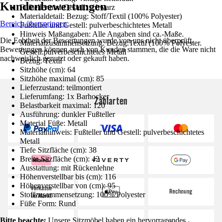
Kundenbewertungen
Fußteller und Gestell: schwarz
Materialdetail: Bezug: Stoff/Textil (100% Polyester)
Bereich überspringen
Fußteller und Gestell: pulverbeschichtetes Metall
Hinweis Maßangaben: Alle Angaben sind ca.-Maße.
Die Echtheit der Bewertungen wurde von uns nicht überprüft.
Materialzusammensetzung: Bezug:Textil (100% Polyester.
Bewertungen können auch von Kunden stammen, die die Ware nicht
Gestell:pulverbeschichtetes Metall
nachweislich genutzt oder gekauft haben.
Bezug: Textil
Sitzhöhe (cm): 64
Sitzhöhe maximal (cm): 85
Lieferzustand: teilmontiert
Lieferumfang: 1x Barhocker
Zahlarten
Belastbarkeit maximal: 120
Ausführung: dunkler Fußteller
Material Füße: Metall
Materialhinweis: Fußteller und Gestell: pulverbeschichtetes
Metall
Tiefe Sitzfläche (cm): 38
Breite Sitzfläche (cm): 42
Ausstattung: mit Rückenlehne
Höhenverstellbar bis (cm): 116
Höhenverstellbar von (cm): 95
Stoffzusammensetzung: 100% Polyester
Füße Form: Rund
Bitte beachte:
Unsere Sitzmöbel haben ein hervorragendes