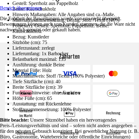
Gestell: Sperrholz aus Pappelholz
Bereich überspringen
Beine: Kautschukholz
Hinweis Maßangaben: Alle Angaben sind ca.-Maße.
Die Echtheit der Bewertungen wurde von uns nicht überprüft.
Materialzusammensetzung: Bezug: Stoff /Textil (100%
Bewertungen können auch von Kunden stammen, die die Ware nicht
Polyester). Gestell: Sperrholz, Pappelholz. Beine:
nachweislich genutzt oder gekauft haben.
Kautschukholz
Bezug: Kunstleder
Sitzhöhe (cm): 75
Lieferzustand: zerlegt
Lieferumfang: 1x Barhocker
Zahlarten
Belastbarkeit maximal: 135
Ausführung: dunkle Beine
Material Füße: Holz
Materialhinweis: Stoff /Textil (100% Polyester)
Tiefe Sitzfläche (cm): 40
Breite Sitzfläche (cm): 39
Funktionshinweise: ohne Funktion
Höhe Füße (cm): 65
Ausstattung: mit Rückenlehne
Stoffzusammensetzung: 100% Polyester
Bitte beachte:
Unsere Sitzmöbel haben ein hervorragendes
Preis-/Leistungsverhältnis und sind – sofern nicht anders angegeben –
für den privaten Gebrauch konzipiert. Bei gewerblicher Nutzung (z. B.
Büro, Gastronomie, Wartebereiche oder öffentliche Einrichtungen)