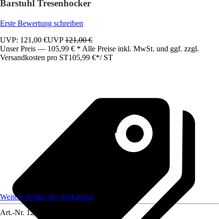
Barstuhl Tresenhocker
Erste Bewertung schreiben
UVP: 121,00 €
UVP
121,00 €
Unser Preis — 105,99 € * Alle Preise inkl. MwSt. und ggf. zzgl.
Versandkosten pro ST
105,99 €
*
/
ST
Weitere Artikel des Verkäufers
Art.-Nr.
12585115