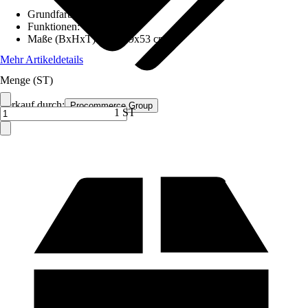
Grundfarbe
:
Braun
Funktionen
:
-
Maße (BxHxT)
:
105x39x53 cm
Mehr Artikeldetails
Menge (ST)
Verkauf durch:
Procommerce Group
1 ST