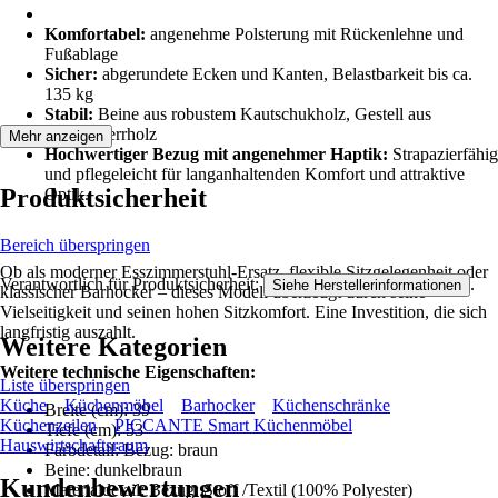
Komfortabel:
angenehme Polsterung mit Rückenlehne und
Fußablage
Sicher:
abgerundete Ecken und Kanten, Belastbarkeit bis ca.
135 kg
Stabil:
Beine aus robustem Kautschukholz, Gestell aus
Pappelsperrholz
Mehr anzeigen
Hochwertiger Bezug mit angenehmer Haptik:
Strapazierfähig
und pflegeleicht für langanhaltenden Komfort und attraktive
Produktsicherheit
Optik.
Bereich überspringen
Ob als moderner Esszimmerstuhl-Ersatz, flexible Sitzgelegenheit oder
Verantwortlich für Produktsicherheit:
.
Siehe Herstellerinformationen
klassischer Barhocker – dieses Modell überzeugt durch seine
Vielseitigkeit und seinen hohen Sitzkomfort. Eine Investition, die sich
langfristig auszahlt.
Weitere Kategorien
Weitere technische Eigenschaften:
Liste überspringen
Küche
Küchenmöbel
Barhocker
Küchenschränke
Breite (cm): 39
Küchenzeilen
PICCANTE Smart Küchenmöbel
Tiefe (cm): 53
Hauswirtschaftsraum
Farbdetail: Bezug: braun
Beine: dunkelbraun
Kundenbewertungen
Materialdetail: Bezug: Stoff /Textil (100% Polyester)