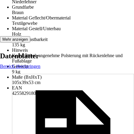
Niederlehner
Grundfarbe
Braun
Material Geflecht/Obermaterial
Textilgewebe
Material Gestell/Unterbau
Holz
Max. Belastbarkeit
Mehr anzeigen
135 kg
Hinweis
Datenblätter
Komfortabel: angenehme Polsterung mit Rückenlehne und
Fußablage
Bereich überspringen
Gewicht
9 kg
Maße (BxHxT)
105x39x53 cm
EAN
4255829180815