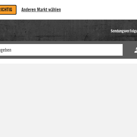
RICHTIG
Anderen Markt wählen
Sendungsverfolg