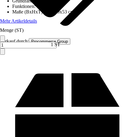
Grundfarbe
:
Rot
Funktionen
:
-
Maße (BxHxT)
:
105x39x53 cm
Mehr Artikeldetails
Menge (ST)
Verkauf durch:
Procommerce Group
1 ST