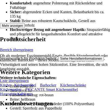
Komfortabel:
angenehme Polsterung mit Rückenlehne und
Fußablage
Sicher:
abgerundete Ecken und Kanten, Belastbarkeit bis ca.
135 kg
Stabil:
Beine aus robustem Kautschukholz, Gestell aus
Pappelsperrholz
Mehr anzeigen
Hochwertiger Bezug mit angenehmer Haptik:
Strapazierfähig
und pflegeleicht für langanhaltenden Komfort und attraktive
Produktsicherheit
Optik.
Bereich überspringen
Ob als moderner Esszimmerstuhl-Ersatz, flexible Sitzgelegenheit oder
Verantwortlich für Produktsicherheit:
.
Siehe Herstellerinformationen
klassischer Barhocker – dieses Modell überzeugt durch seine
Vielseitigkeit und seinen hohen Sitzkomfort. Eine Investition, die sich
langfristig auszahlt.
Weitere Kategorien
Weitere technische Eigenschaften:
Liste überspringen
Küche
Küchenmöbel
Barhocker
Küchenschränke
Breite (cm): 39
Küchenzeilen
PICCANTE Smart Küchenmöbel
Tiefe (cm): 53
Hauswirtschaftsraum
Farbdetail: Bezug: rot-braun
Beine: hellbraun
Kundenbewertungen
Materialdetail: Bezug: Kunstleder (100% Polyurethan)
Gestell: Sperrholz aus Pappelholz