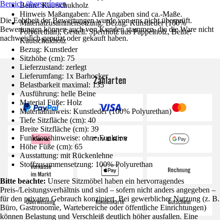
Bereich überspringen
Beine: Kautschukholz
Hinweis Maßangaben: Alle Angaben sind ca.-Maße.
Die Echtheit der Bewertungen wurde von uns nicht überprüft.
Materialzusammensetzung: Bezug: Kunstleder (100%
Bewertungen können auch von Kunden stammen, die die Ware nicht
Polyurethan), Gestell: Sperrholz aus Pappelholz, Beine:
nachweislich genutzt oder gekauft haben.
Kautschukholz
Bezug: Kunstleder
Sitzhöhe (cm): 75
Lieferzustand: zerlegt
Lieferumfang: 1x Barhocker
Zahlarten
Belastbarkeit maximal: 135
Ausführung: helle Beine
Material Füße: Holz
Materialhinweis: Kunstleder (100% Polyurethan)
Tiefe Sitzfläche (cm): 40
Breite Sitzfläche (cm): 39
Funktionshinweise: ohne Funktion
Höhe Füße (cm): 65
Ausstattung: mit Rückenlehne
Stoffzusammensetzung: 100% Polyurethan
Bitte beachte:
Unsere Sitzmöbel haben ein hervorragendes
Preis-/Leistungsverhältnis und sind – sofern nicht anders angegeben –
für den privaten Gebrauch konzipiert. Bei gewerblicher Nutzung (z. B.
Büro, Gastronomie, Wartebereiche oder öffentliche Einrichtungen)
können Belastung und Verschleiß deutlich höher ausfallen. Eine