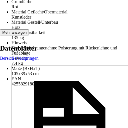
Grundfarbe
Rot
Material Geflecht/Obermaterial
Kunstleder
Material Gestell/Unterbau
Holz
Max. Belastbarkeit
Mehr anzeigen
135 kg
Hinweis
Datenblätter
Komfortabel: angenehme Polsterung mit Rückenlehne und
Fußablage
Bereich überspringen
Gewicht
7,4 kg
Maße (BxHxT)
105x39x53 cm
EAN
4255829180808